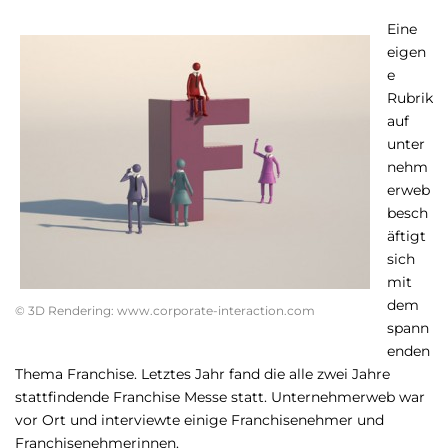
Eine
eigen
e
Rubrik
auf
unter
nehm
erweb
besch
äftigt
sich
mit
dem
© 3D Rendering: www.corporate-interaction.com
spann
enden
Thema Franchise. Letztes Jahr fand die alle zwei Jahre
stattfindende Franchise Messe statt. Unternehmerweb war
vor Ort und interviewte einige Franchisenehmer und
Franchisenehmerinnen.