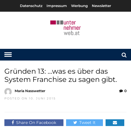
Datenschutz
Impressum
Werbung
Newsletter
Gründen 13: …was es über das
System Franchise zu sagen gibt.
Maria Nasswetter
0
POSTED ON 10. JUNI 2015
Share On Facebook
Tweet It