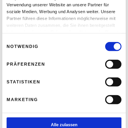
Verwendung unserer Website an unsere Partner für
soziale Medien, Werbung und Analysen weiter. Unsere
Partner führen diese Informationen möglicherweise mit
weiteren Daten zusammen, die Sie ihnen bereitgestellt
haben oder die sie im Rahmen Ihrer Nutzung der Dienste
Christian Hillinger – Als Freigeist die
gesammelt haben.
Selbständigkeit immer schon fasziniert
E
NOTWENDIG
i
Thomas Nasswetter
3. AUGUST 2026
n
w
PRÄFERENZEN
i
l
READ NEXT
l
STATISTIKEN
6 Tipps zur richtigen
i
Markenpositionierung
g
MARKETING
u
n
g
s
Alle zulassen