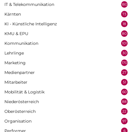
IT & Telekommunikation
180
Kärnten
73
KI - Künstliche Intelligenz
18
KMU & EPU
80
Kommunikation
101
Lehrlinge
30
Marketing
170
Medienpartner
27
Mitarbeiter
51
Mobilität & Logistik
60
Niederösterreich
88
Oberösterreich
22
Organisation
97
Performer
6