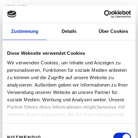
03.10.2019
Jetzt E-Mail Konferenz Rabatt | Firmenwagen, NoVA,
Sachbezug | JETZT Konferenz – eine Nachschau | Smart
Zustimmung
Details
Über Cookies
Mobility und die Politik in Österreich | Alle Marketing-
Events auf unserer Startseite!
19.09.2019
Diese Webseite verwendet Cookies
Eps-Überweisungen | Enterprise Europe Network | B2B
Wir verwenden Cookies, um Inhalte und Anzeigen zu
Marketing Forum | Gedanken zum Schulbeginn |
personalisieren, Funktionen für soziale Medien anbieten
Betrunkene Fußgänger | Stefan Keller im Portrait
zu können und die Zugriffe auf unsere Website zu
analysieren. Außerdem geben wir Informationen zu Ihrer
05.09.2019
Verwendung unserer Website an unsere Partner für
Zwiebellook | Kongress „Business Innovation und Digitale
soziale Medien, Werbung und Analysen weiter. Unsere
Strategie“ | Fernzugriffe | Umgang Reisemängel
Partner führen diese Informationen möglicherweise mit
weiteren Daten zusammen, die Sie ihnen bereitgestellt
22.08.2019
haben oder die sie im Rahmen Ihrer Nutzung der Dienste
So gelingt der Urlaub als Selbstständiger | Gedanken zum
gesammelt haben.
E
Marketing
NOTWENDIG