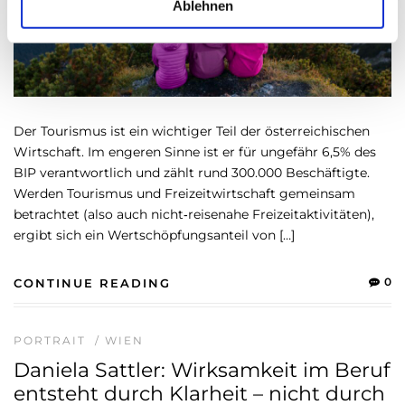
a
Ablehnen
h
l
Der Tourismus ist ein wichtiger Teil der österreichischen
Wirtschaft. Im engeren Sinne ist er für ungefähr 6,5% des
BIP verantwortlich und zählt rund 300.000 Beschäftigte.
Werden Tourismus und Freizeitwirtschaft gemeinsam
betrachtet (also auch nicht‑reisenahe Freizeitaktivitäten),
ergibt sich ein Wertschöpfungsanteil von […]
0
CONTINUE READING
PORTRAIT
/
WIEN
Daniela Sattler: Wirksamkeit im Beruf
entsteht durch Klarheit – nicht durch