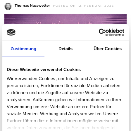
Thomas Nasswetter
POSTED ON 12. FEBRUAR 2026
Zustimmung
Details
Über Cookies
Diese Webseite verwendet Cookies
Wir verwenden Cookies, um Inhalte und Anzeigen zu
personalisieren, Funktionen für soziale Medien anbieten
zu können und die Zugriffe auf unsere Website zu
analysieren. Außerdem geben wir Informationen zu Ihrer
Verwendung unserer Website an unsere Partner für
Mit dem Digital Marketing Experts TALK „Marken-
Authentizität statt KI-Einheitsbrei: Warum europäische KI
soziale Medien, Werbung und Analysen weiter. Unsere
den Unterschied macht“ ist der Marketing Club Österreich
Partner führen diese Informationen möglicherweise mit
gemeinsam mit Co-Host otago in das neue Digital
weiteren Daten zusammen, die Sie ihnen bereitgestellt