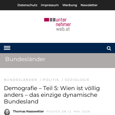
Datenschutz
Impressum
Werbung
Newsletter
Bundesländer
BUNDESLÄNDER
/
POLITIK
/
SOZIOLOGIE
Demografie – Teil 5: Wien ist völlig
anders – das einzige dynamische
Bundesland
Thomas Nasswetter
POSTED ON 12. MAI 2026