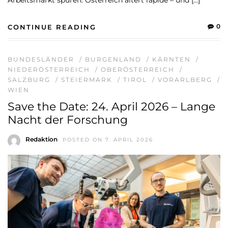
0
CONTINUE READING
BUNDESLÄNDER
/
BURGENLAND
/
KÄRNTEN
/
NIEDERÖSTERREICH
/
OBERÖSTERREICH
/
SALZBURG
/
STEIERMARK
/
TIROL
/
VORARLBERG
/
WIEN
Save the Date: 24. April 2026 – Lange
Nacht der Forschung
Redaktion
POSTED ON 7. APRIL 2026