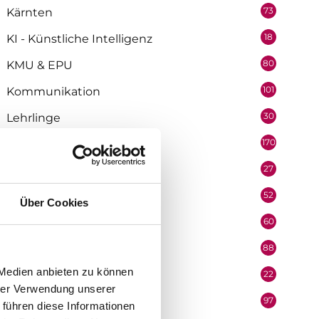
73
Kärnten
18
KI - Künstliche Intelligenz
80
KMU & EPU
101
Kommunikation
30
Lehrlinge
170
Marketing
27
Medienpartner
52
Mitarbeiter
Über Cookies
60
Mobilität & Logistik
88
Niederösterreich
 Medien anbieten zu können
22
Oberösterreich
hrer Verwendung unserer
97
Organisation
 führen diese Informationen