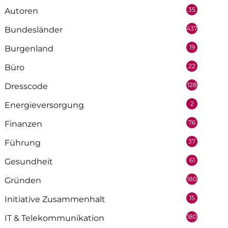
35
Autoren
437
Bundesländer
19
Burgenland
22
Büro
128
Dresscode
2
Energieversorgung
76
Finanzen
37
Führung
61
Gesundheit
180
Gründen
15
Initiative Zusammenhalt
180
IT & Telekommunikation