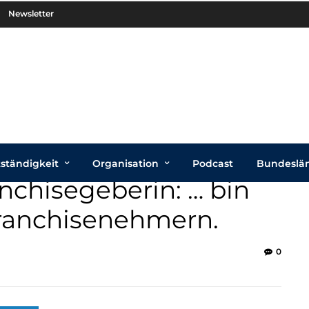
Newsletter
tständigkeit
Organisation
Podcast
Bundeslä
nchisegeberin: … bin
Franchisenehmern.
0