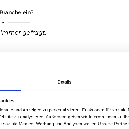
 Branche ein?
 immer gefragt.
Details
en Sie anders machen?
Cookies
nhalte und Anzeigen zu personalisieren, Funktionen für soziale
Kontakt ist wichtig. Für Qualität gibt
Website zu analysieren. Außerdem geben wir Informationen zu I
r soziale Medien, Werbung und Analysen weiter. Unsere Partner