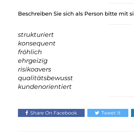
w
a
Beschreiben Sie sich als Person bitte mit 
h
l
strukturiert
konsequent
fröhlich
ehrgeizig
risikoavers
qualitätsbewusst
kundenorientiert
Share On Facebook
Tweet It