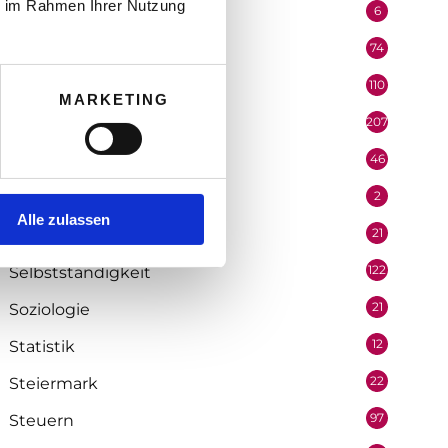
ie im Rahmen Ihrer Nutzung
6
Performer
74
Podcast
110
Politik
MARKETING
207
Portrait
46
Recht
2
Redaktion
Alle zulassen
21
Salzburg
122
Selbstständigkeit
21
Soziologie
12
Statistik
22
Steiermark
97
Steuern