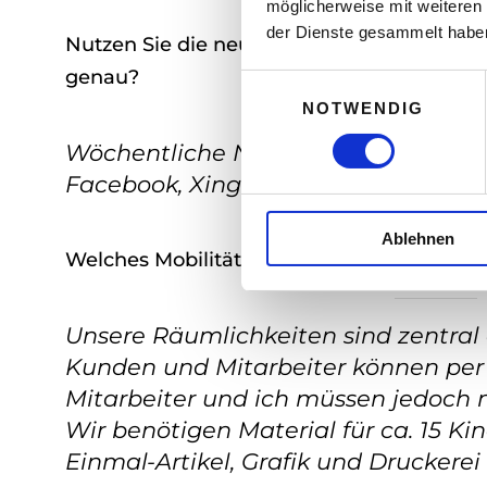
möglicherweise mit weiteren
der Dienste gesammelt habe
Nutzen Sie die neuen Medien (Facebook, Twi
genau?
E
NOTWENDIG
i
n
Wöchentliche Newsletter an unsere
w
Facebook, Xing und LinkedIn für Ko
i
l
Ablehnen
l
Welches Mobilitätskonzept haben Sie und 
i
g
u
Unsere Räumlichkeiten sind zentra
n
Kunden und Mitarbeiter können pe
g
Mitarbeiter und ich müssen jedoch 
s
a
Wir benötigen Material für ca. 15 Ki
u
Einmal-Artikel, Grafik und Druckere
s