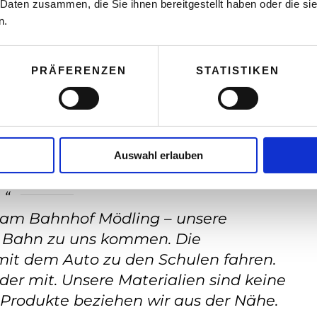
 Daten zusammen, die Sie ihnen bereitgestellt haben oder die s
n.
tter, Xing, Instagram etc.)? Wenn ja, wie
PRÄFERENZEN
STATISTIKEN
 Kunden, regelmäßige Postings auf
ntakte
Auswahl erlauben
Ihre MitarbeiterInnen?
l am Bahnhof Mödling – unsere
r Bahn zu uns kommen. Die
mit dem Auto zu den Schulen fahren.
nder mit. Unsere Materialien sind keine
i Produkte beziehen wir aus der Nähe.