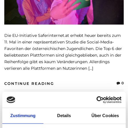
Die EU-Initiative Saferinternet.at erhebt heuer bereits zum
11. Mal in einer repräsentativen Studie die Social-Media-
Favoriten der österreichischen Jugendlichen. Die Top 6 der
beliebtesten Plattformen sind gleichgeblieben, auch in der
Reihenfolge gibt es kaum Veränderungen. Allerdings
verlieren alle Plattformen an Nutzerinnen […]
0
CONTINUE READING
KI - KÜNSTLICHE INTELLIGENZ
/
MITARBEITER
/
POLITIK
Kommentar: KI und Politik – ein
Zustimmung
Details
Über Cookies
„Nichtverhältnis“ das uns die