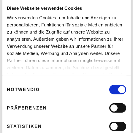
Katastrophe führt?
Diese Webseite verwendet Cookies
Thomas Nasswetter
POSTED ON 2. FEBRUAR 2026
Wir verwenden Cookies, um Inhalte und Anzeigen zu
personalisieren, Funktionen für soziale Medien anbieten
zu können und die Zugriffe auf unsere Website zu
analysieren. Außerdem geben wir Informationen zu Ihrer
Verwendung unserer Website an unsere Partner für
soziale Medien, Werbung und Analysen weiter. Unsere
Partner führen diese Informationen möglicherweise mit
weiteren Daten zusammen, die Sie ihnen bereitgestellt
haben oder die sie im Rahmen Ihrer Nutzung der Dienste
gesammelt haben.
E
NOTWENDIG
i
n
w
PRÄFERENZEN
i
KI darf „echten“ Computer benutzen – die Ergebnisse sind
l
faszinierend und völlig erschreckend „LLM (Large Language
l
STATISTIKEN
Model) in a Sandbox“ So lautet der Titel eines Papers