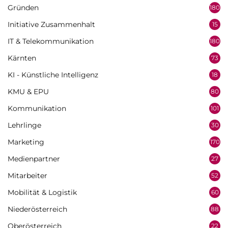
Gründen
180
Initiative Zusammenhalt
15
IT & Telekommunikation
180
Kärnten
73
KI - Künstliche Intelligenz
18
KMU & EPU
80
Kommunikation
101
Lehrlinge
30
Marketing
170
Medienpartner
27
Mitarbeiter
52
Mobilität & Logistik
60
Niederösterreich
88
Oberösterreich
22