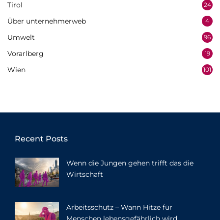
Tirol
24
Über unternehmerweb
4
Umwelt
96
Vorarlberg
19
Wien
101
Recent Posts
Wenn die Jungen gehen trifft das die
Wirtschaft
Arbeitsschutz – Wann Hitze für
Menschen lebensgefährlich wird