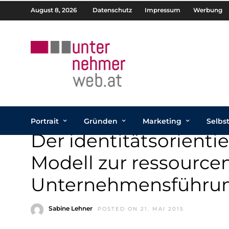
August 8, 2026
Datenschutz
Impressum
Werbung
Portrait
Gründen
Marketing
Selbs
Der identitätsorienti
Modell zur ressourc
Unternehmensführu
Sabine Lehner
POSTED ON 21. MAI 2015