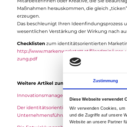
MitarbeiterInnen oder Kreative, die Sie beauf
Maßnahmen herauskommen, die gleich „ticken”
erzeugen.
Das beschleunigt Ihren Ideenfindungsprozess un
wesentlichen Verstärkung der Wirkung nach au
Checklisten
zum identitätsorientierten Marketi
http://www.markenwerkstatt.at/fileadmin/use
zung.pdf
Zustimmung
Weitere Artikel zum Thema Organisationsent
Innovationsmanagement: Wie entwickle ich Prod
Diese Webseite verwendet 
Der identitätsorientierte Marketing Mix – Mode
Wir verwenden Cookies, um I
und die Zugriffe auf unsere 
Unternehmensführung »
Website an unsere Partner fü