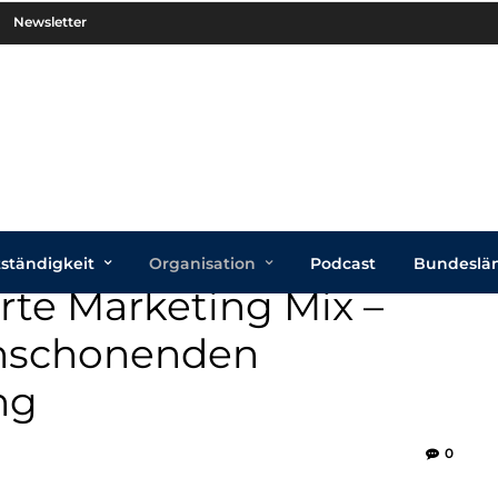
Newsletter
tständigkeit
Organisation
Podcast
Bundeslä
erte Marketing Mix –
enschonenden
ng
0