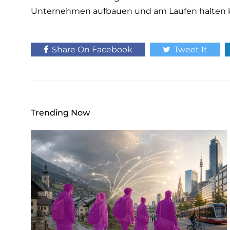
w
Unternehmen aufbauen und am Laufen halten 
a
h
l
Share On Facebook
Tweet It
Trending Now