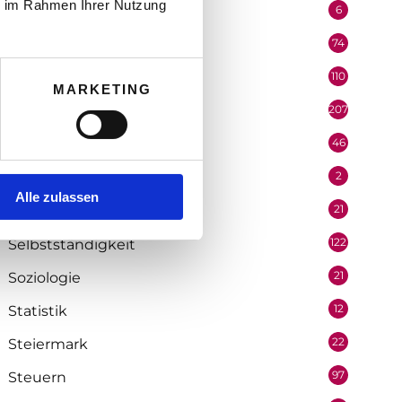
ie im Rahmen Ihrer Nutzung
6
Performer
74
Podcast
110
Politik
MARKETING
207
Portrait
46
Recht
2
Redaktion
Alle zulassen
21
Salzburg
122
Selbstständigkeit
21
Soziologie
12
Statistik
22
Steiermark
97
Steuern