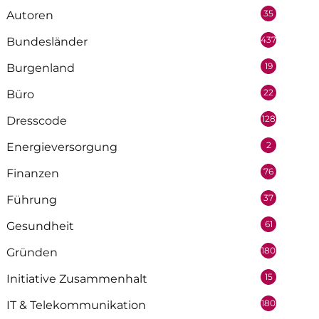
35
Autoren
437
Bundesländer
19
Burgenland
22
Büro
128
Dresscode
2
Energieversorgung
76
Finanzen
37
Führung
61
Gesundheit
180
Gründen
15
Initiative Zusammenhalt
180
IT & Telekommunikation