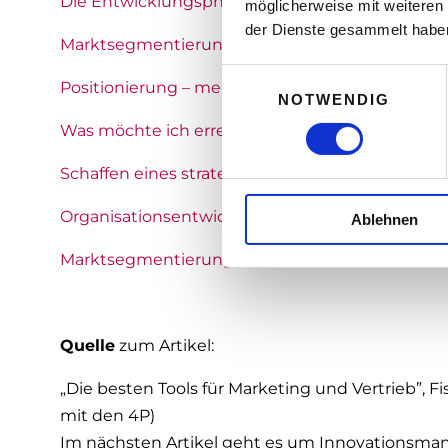
Die Entwicklungsphasen eines Unternehmens – 
möglicherweise mit weiteren
der Dienste gesammelt habe
Marktsegmentierung: Wie definiere ich meinen 
E
Positionierung – meine Rolle am Markt »
NOTWENDIG
i
n
Was möchte ich erreichen und wie halte ich me
w
i
Schaffen eines strategischen Fundaments – me
l
Organisationsentwicklung: Die Unternehmens
Ablehnen
l
i
Marktsegmentierung: Wie definiere ich meinen
g
u
n
g
Quelle
zum Artikel:
s
„Die besten Tools für Marketing und Vertrieb”, F
a
u
mit den 4P)
s
Im nächsten Artikel geht es um Innovationsm