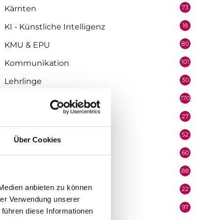
73
Kärnten
18
KI - Künstliche Intelligenz
80
KMU & EPU
101
Kommunikation
30
Lehrlinge
170
Marketing
27
Medienpartner
52
Mitarbeiter
Über Cookies
60
Mobilität & Logistik
88
Niederösterreich
 Medien anbieten zu können
22
Oberösterreich
hrer Verwendung unserer
97
Organisation
 führen diese Informationen