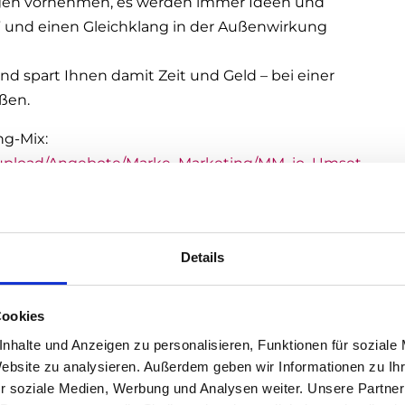
tragen vornehmen, es werden immer Ideen und
 und einen Gleichklang in der Außenwirkung
d spart Ihnen damit Zeit und Geld – bei einer
ßen.
ng-Mix:
r_upload/Angebote/Marke_Marketing/MM_io_Umset
Details
wicklung:
ukte und Leistungen gezielt weiter »
Cookies
ll zur ressourcenschonenden
nhalte und Anzeigen zu personalisieren, Funktionen für soziale
Website zu analysieren. Außerdem geben wir Informationen zu I
r soziale Medien, Werbung und Analysen weiter. Unsere Partner