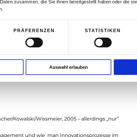
wo stehe ich »
 Daten zusammen, die Sie ihnen bereitgestellt haben oder die s
n.
Markt, meine Zielgruppen »
PRÄFERENZEN
STATISTIKEN
in Unternehmen auf Kurs »
ine Unternehmensidentität! »
gründung »
Auswahl erlauben
 Markt, meine Zielgruppen
ischer/Kowalski/Wissmeier, 2005 – allerdings „nur”
anagement und wie man Innovationsprozesse im