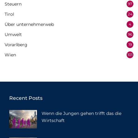
Steuern
97
Tirol
24
Über unternehmerweb
4
Umwelt
96
Vorarlberg
19
Wien
101
Recent Posts
Wenn die Jungen gehen trifft das die
Wirtschaft