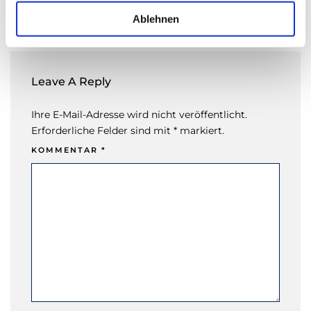
w
Insolvenzgläubigern geben
a
Ablehnen
h
l
Leave A Reply
Ihre E-Mail-Adresse wird nicht veröffentlicht.
Erforderliche Felder sind mit * markiert.
KOMMENTAR
*