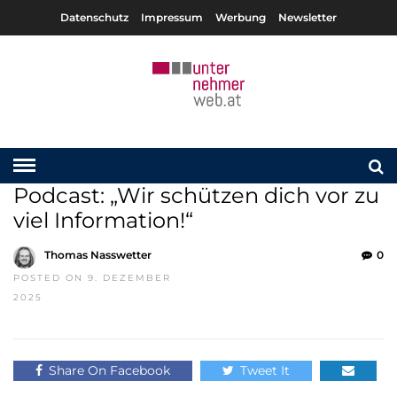
Datenschutz
Impressum
Werbung
Newsletter
Podcast: „Wir schützen dich vor zu
viel Information!“
Thomas Nasswetter
0
POSTED ON 9. DEZEMBER
2025
Share On Facebook
Tweet It