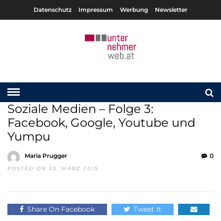
Datenschutz
Impressum
Werbung
Newsletter
Soziale Medien – Folge 3:
Facebook, Google, Youtube und
Yumpu
Maria Prugger
0
POSTED ON 30. MÄRZ 2015
Share On Facebook
Tweet It