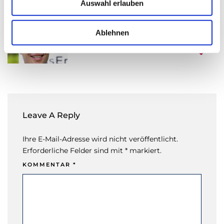
Auswahl erlauben
s
w
READ NEXT
a
Ablehnen
h
Mag. Martin Watzka, CIIA
l
Leave A Reply
Ihre E-Mail-Adresse wird nicht veröffentlicht.
Erforderliche Felder sind mit * markiert.
KOMMENTAR
*