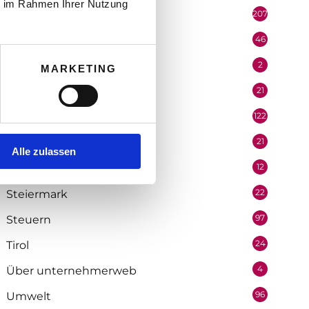
ie im Rahmen Ihrer Nutzung
207
Portrait
46
Recht
2
Redaktion
MARKETING
21
Salzburg
122
Selbstständigkeit
21
Soziologie
Alle zulassen
12
Statistik
22
Steiermark
97
Steuern
24
Tirol
4
Über unternehmerweb
96
Umwelt