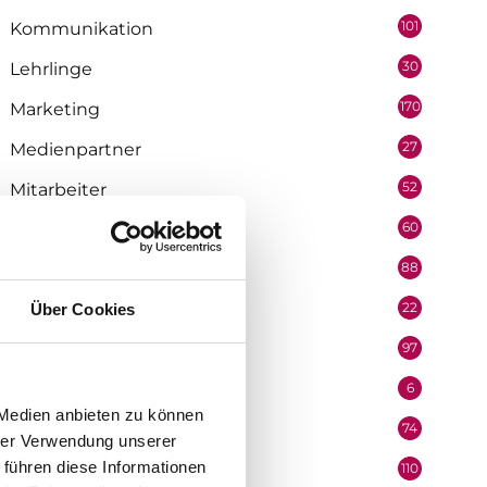
101
Kommunikation
30
Lehrlinge
170
Marketing
27
Medienpartner
52
Mitarbeiter
60
Mobilität & Logistik
88
Niederösterreich
22
Über Cookies
Oberösterreich
97
Organisation
6
Performer
 Medien anbieten zu können
74
Podcast
hrer Verwendung unserer
 führen diese Informationen
110
Politik