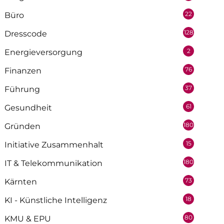
22
Büro
128
Dresscode
2
Energieversorgung
76
Finanzen
37
Führung
61
Gesundheit
180
Gründen
15
Initiative Zusammenhalt
180
IT & Telekommunikation
73
Kärnten
18
KI - Künstliche Intelligenz
80
KMU & EPU