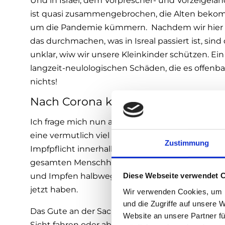
Und in Israel, dem Vorprescher- und Vorzeigeland
ist quasi zusammengebrochen, die Alten bekomme
um die Pandemie kümmern. Nachdem wir hier in
das durchmachen, was in Isreal passiert ist, sin
unklar, wiw wir unsere Kleinkinder schützen. Ei
langzeit-neulologischen Schäden, die es offenba
nichts!
Nach Corona kommt der Klimawan
Ich frage mich nun an dieser Stelle, wie solle
eine vermutlich viel größere Bedrohung darstellt
Zustimmung
Impfpflicht innerhalb von 10-12 Wochen auf die 
gesamten Menschheit ist um einiges schwierige
Diese Webseite verwendet 
und Impfen halbwegs im Schach zu halten. Es bra
jetzt haben.
Wir verwenden Cookies, um I
und die Zugriffe auf unsere 
Das Gute an der Sache ist, jetzt wissen wir Besc
Website an unsere Partner fü
Sicht fahren oder aber einfach ein paar Regeln