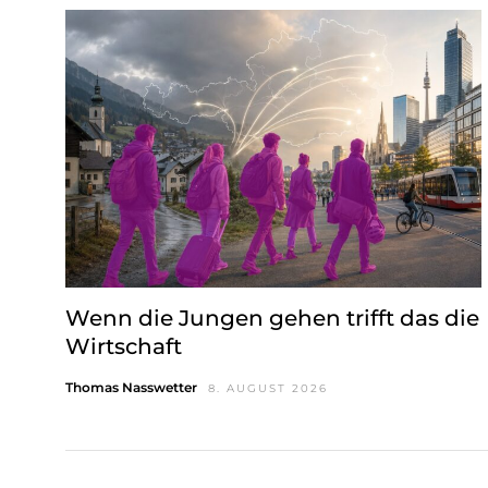
w
a
h
l
Wenn die Jungen gehen trifft das die
Wirtschaft
Thomas Nasswetter
8. AUGUST 2026