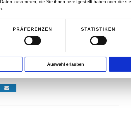
 Daten zusammen, die Sie ihnen bereitgestellt haben oder die s
e Message Control versprochen hat.
n.
o oder so ähnlich ist es doch schon immer gewesen
PRÄFERENZEN
STATISTIKEN
.
Auswahl erlauben