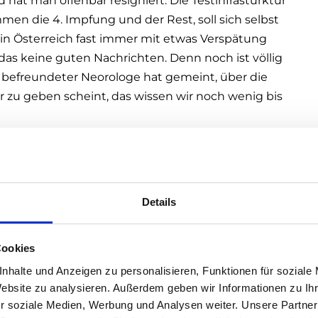
 hat man offenbar resigniert. Die Testinfrasturktur
n die 4. Impfung und der Rest, soll sich selbst
 Österreich fast immer mit etwas Verspätung
d das keine guten Nachrichten. Denn noch ist völlig
n befreundeter Neorologe hat gemeint, über die
r zu geben scheint, das wissen wir noch wenig bis
del
n wir das mit dem Klimawandel hinbekommen, der
, wenn wir nicht einmal in der Lage sind, eine
Details
Beine zu stellen. Die Änderung des Lebensstils der
r durchzusetzen als ein Virus mit Maskentragen
Cookies
ucht wohl andere Politiker dazu als die, die wir
nhalte und Anzeigen zu personalisieren, Funktionen für soziale
Website zu analysieren. Außerdem geben wir Informationen zu I
heid und jetzt müssen wir, jeder persönlich auf
r soziale Medien, Werbung und Analysen weiter. Unsere Partner
 beachten und umsetzen. Eine neue Normalität