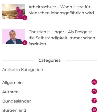
Arbeitsschutz – Wann Hitze für
Menschen lebensgefährlich wird
2
Christian Hillinger – Als Freigeist
die Selbständigkeit immer schon
3
fasziniert
Categories
Artikel in Kategorien
212
Allgemein
35
Autoren
437
Bundesländer
19
Burgenland