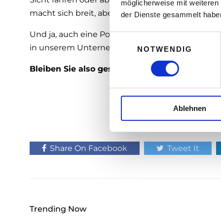
möglicherweise mit weiteren
macht sich breit, aber eine andere als es uns di
der Dienste gesammelt habe
Und ja, auch eine Portion Glück gehört dazu. S
E
in unserem Unternehmer:innen Alltag.
NOTWENDIG
i
n
Bleiben Sie also gesund und unternehmerisch
w
i
l
Ablehnen
l
i
g
u
Share On Facebook
Tweet It
n
g
s
a
u
Trending Now
s