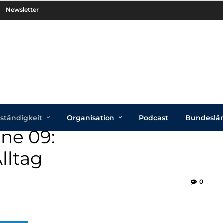
Newsletter
tständigkeit
Organisation
Podcast
Bundeslä
ne 09:
lltag
0