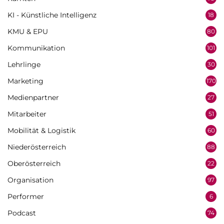
KI - Künstliche Intelligenz
18
KMU & EPU
80
Kommunikation
101
Lehrlinge
30
Marketing
170
Medienpartner
27
Mitarbeiter
51
Mobilität & Logistik
60
Niederösterreich
88
Oberösterreich
22
Organisation
97
Performer
6
Podcast
74