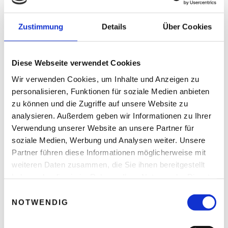
Zustimmung
Details
Über Cookies
Diese Webseite verwendet Cookies
Arbeitsschutz – Wann Hitze für Menschen
lebensgefährlich wird
Wir verwenden Cookies, um Inhalte und Anzeigen zu
personalisieren, Funktionen für soziale Medien anbieten
Thomas Nasswetter
4. AUGUST 2026
zu können und die Zugriffe auf unsere Website zu
analysieren. Außerdem geben wir Informationen zu Ihrer
Verwendung unserer Website an unsere Partner für
soziale Medien, Werbung und Analysen weiter. Unsere
Partner führen diese Informationen möglicherweise mit
weiteren Daten zusammen, die Sie ihnen bereitgestellt
haben oder die sie im Rahmen Ihrer Nutzung der Dienste
gesammelt haben.
E
NOTWENDIG
i
n