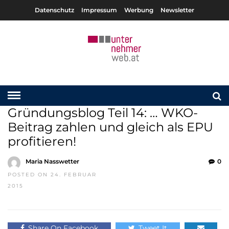
Datenschutz
Impressum
Werbung
Newsletter
Gründungsblog Teil 14: … WKO-
Beitrag zahlen und gleich als EPU
profitieren!
Maria Nasswetter
0
POSTED ON 24. FEBRUAR
2015
Share On Facebook
Tweet It