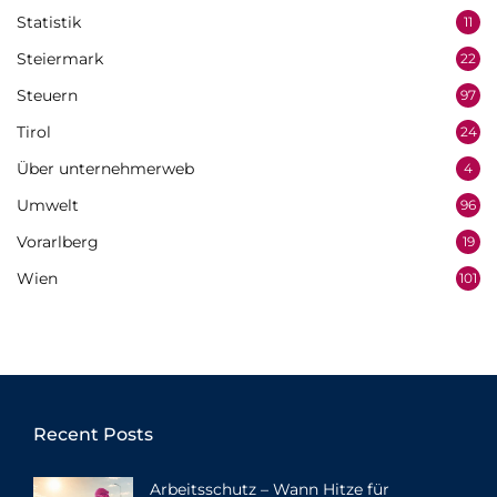
Statistik
11
Steiermark
22
Steuern
97
Tirol
24
Über unternehmerweb
4
Umwelt
96
Vorarlberg
19
Wien
101
Recent Posts
Arbeitsschutz – Wann Hitze für