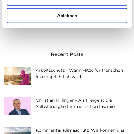
s
w
a
Ablehnen
h
l
Recent Posts
Arbeitsschutz – Wann Hitze für Menschen
lebensgefährlich wird
Christian Hillinger – Als Freigeist die
Selbständigkeit immer schon fasziniert
Kommentar Klimaschutz: Wir können uns