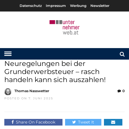
Datenschutz
Impressum
Werbung
Newsletter
Neuregelungen bei der
Grunderwerbsteuer – rasch
handeln kann sich auszahlen!
Thomas Nasswetter
0
POSTED ON 7. JUNI 2025
Share On Facebook
Tweet It