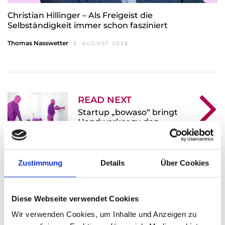
Christian Hillinger – Als Freigeist die
Selbständigkeit immer schon fasziniert
Thomas Nasswetter
3. AUGUST 2026
READ NEXT
Startup „bowaso“ bringt
Handwerker zu den
Kunden und umgekehrt
Zustimmung
Details
Über Cookies
Leave A Reply
Diese Webseite verwendet Cookies
Ihre E-Mail-Adresse wird nicht veröffentlicht.
Wir verwenden Cookies, um Inhalte und Anzeigen zu
Erforderliche Felder sind mit * markiert.