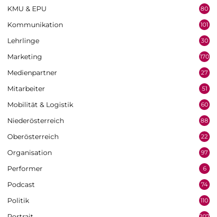
KMU & EPU
80
Kommunikation
101
Lehrlinge
30
Marketing
170
Medienpartner
27
Mitarbeiter
51
Mobilität & Logistik
60
Niederösterreich
88
Oberösterreich
22
Organisation
97
Performer
6
Podcast
74
Politik
110
Portrait
207