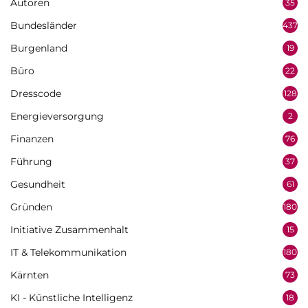
Autoren
35
Bundesländer
437
Burgenland
19
Büro
22
Dresscode
128
Energieversorgung
2
Finanzen
76
Führung
37
Gesundheit
61
Gründen
180
Initiative Zusammenhalt
15
IT & Telekommunikation
180
Kärnten
73
KI - Künstliche Intelligenz
18