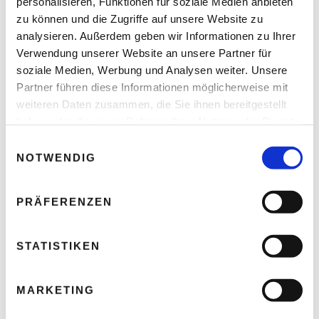
personalisieren, Funktionen für soziale Medien anbieten
KOMMENTAR
*
zu können und die Zugriffe auf unsere Website zu
analysieren. Außerdem geben wir Informationen zu Ihrer
Verwendung unserer Website an unsere Partner für
soziale Medien, Werbung und Analysen weiter. Unsere
Partner führen diese Informationen möglicherweise mit
weiteren Daten zusammen, die Sie ihnen bereitgestellt
haben oder die sie im Rahmen Ihrer Nutzung der Dienste
gesammelt haben.
E
NOTWENDIG
i
n
NAME
*
w
PRÄFERENZEN
i
l
l
STATISTIKEN
i
E-MAIL-ADRESSE
*
g
MARKETING
u
n