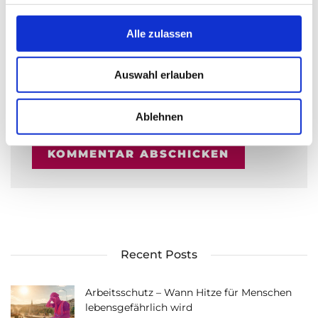
g
WEBSITE
s
Alle zulassen
a
u
Auswahl erlauben
s
NAME, E-MAIL-ADRESSE UND WEBSITE IN
w
DIESEM BROWSER FÜR MEINEN NÄCHSTEN
KOMMENTAR SPEICHERN.
a
Ablehnen
h
l
Recent Posts
Arbeitsschutz – Wann Hitze für Menschen
lebensgefährlich wird