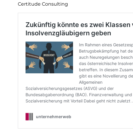
w
Certitude Consulting
a
h
l