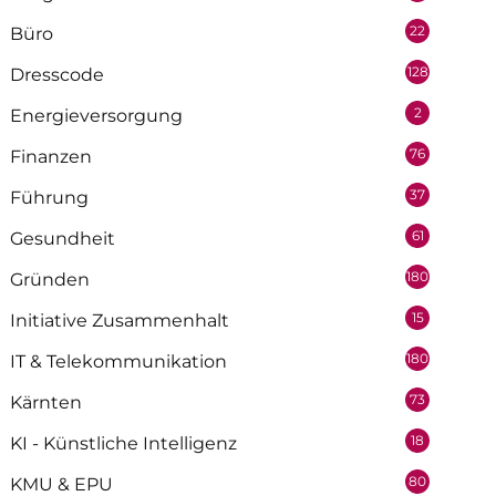
22
Büro
128
Dresscode
2
Energieversorgung
76
Finanzen
37
Führung
61
Gesundheit
180
Gründen
15
Initiative Zusammenhalt
180
IT & Telekommunikation
73
Kärnten
18
KI - Künstliche Intelligenz
80
KMU & EPU