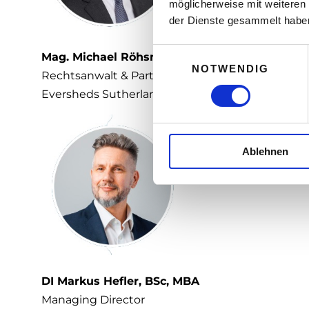
möglicherweise mit weiteren
der Dienste gesammelt habe
E
Mag. Michael Röhsner, LL.M
NOTWENDIG
i
Rechtsanwalt & Partner
n
Eversheds Sutherland
w
i
l
Ablehnen
l
i
g
u
n
g
s
a
DI Markus Hefler, BSc, MBA
u
Managing Director
s