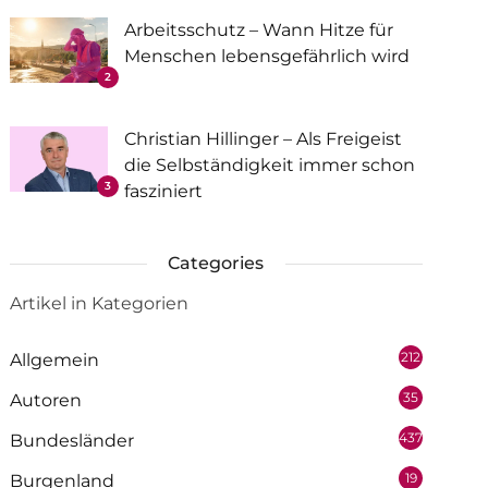
Arbeitsschutz – Wann Hitze für
Menschen lebensgefährlich wird
2
Christian Hillinger – Als Freigeist
die Selbständigkeit immer schon
3
fasziniert
Categories
Artikel in Kategorien
212
Allgemein
35
Autoren
437
Bundesländer
19
Burgenland