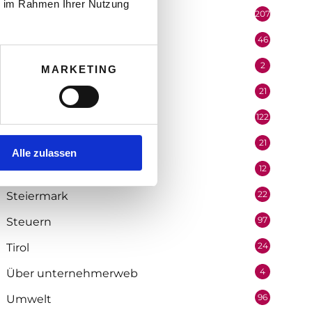
ie im Rahmen Ihrer Nutzung
207
Portrait
46
Recht
2
Redaktion
MARKETING
21
Salzburg
122
Selbstständigkeit
21
Soziologie
Alle zulassen
12
Statistik
22
Steiermark
97
Steuern
24
Tirol
4
Über unternehmerweb
96
Umwelt