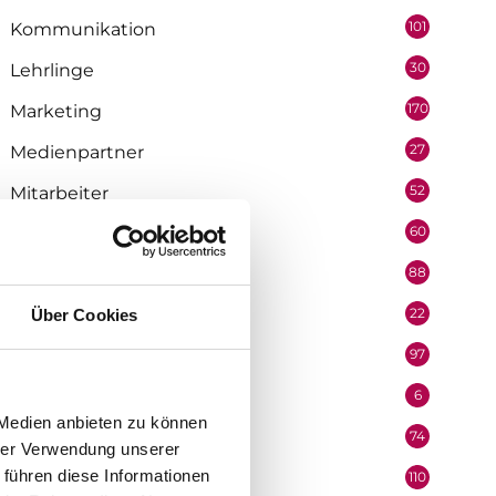
101
Kommunikation
30
Lehrlinge
170
Marketing
27
Medienpartner
52
Mitarbeiter
60
Mobilität & Logistik
88
Niederösterreich
22
Über Cookies
Oberösterreich
97
Organisation
6
Performer
 Medien anbieten zu können
74
Podcast
hrer Verwendung unserer
 führen diese Informationen
110
Politik