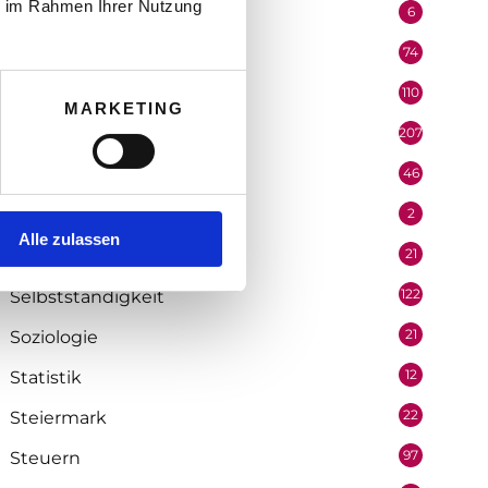
ie im Rahmen Ihrer Nutzung
6
Performer
74
Podcast
110
Politik
MARKETING
207
Portrait
46
Recht
2
Redaktion
Alle zulassen
21
Salzburg
122
Selbstständigkeit
21
Soziologie
12
Statistik
22
Steiermark
97
Steuern