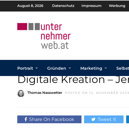
August 8, 2026
Datenschutz
Impressum
Werbung
Portrait
Gründen
Marketing
Selbs
Digitale Kreation – Je
Thomas Nasswetter
POSTED ON 14. NOVEMBER 202
Share On Facebook
Tweet It