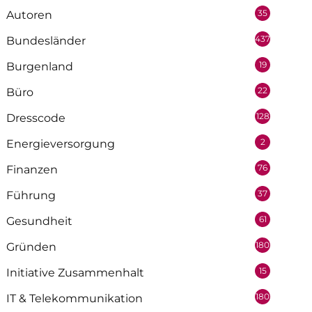
35
Autoren
437
Bundesländer
19
Burgenland
22
Büro
128
Dresscode
2
Energieversorgung
76
Finanzen
37
Führung
61
Gesundheit
180
Gründen
15
Initiative Zusammenhalt
180
IT & Telekommunikation