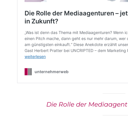
w
a
h
l
Die Rolle der Mediaagentu