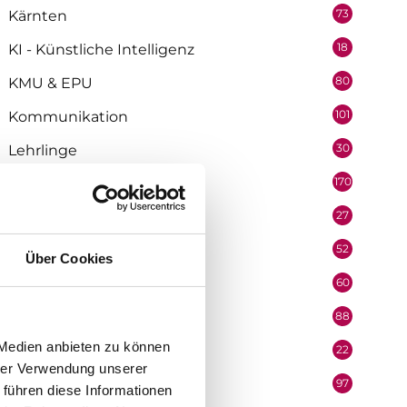
73
Kärnten
18
KI - Künstliche Intelligenz
80
KMU & EPU
101
Kommunikation
30
Lehrlinge
170
Marketing
27
Medienpartner
52
Mitarbeiter
Über Cookies
60
Mobilität & Logistik
88
Niederösterreich
 Medien anbieten zu können
22
Oberösterreich
hrer Verwendung unserer
97
Organisation
 führen diese Informationen