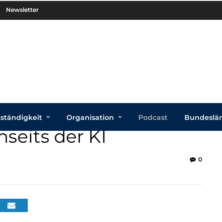
Newsletter
tständigkeit
Organisation
Podcast
Bundeslä
nseits der KI
0
3