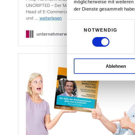
möglicherweise mit weiteren
der Dienste gesammelt habe
E
NOTWENDIG
i
n
w
i
l
Ablehnen
l
i
g
u
n
g
s
a
u
s