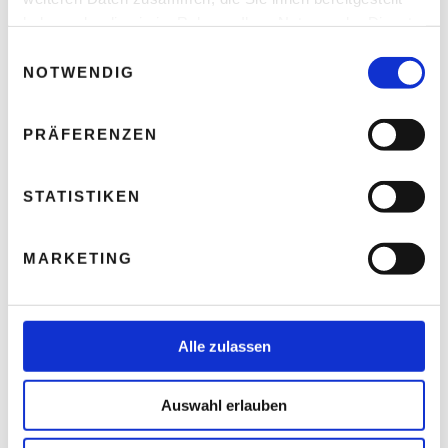
haben oder die sie im Rahmen Ihrer Nutzung der Dienste
gesammelt haben.
E
NAME
*
NOTWENDIG
i
n
w
PRÄFERENZEN
i
E-MAIL-ADRESSE
*
l
l
STATISTIKEN
i
g
WEBSITE
MARKETING
u
n
g
s
Alle zulassen
NAME, E-MAIL-ADRESSE UND WEBSITE IN
a
DIESEM BROWSER FÜR MEINEN NÄCHSTEN
u
KOMMENTAR SPEICHERN.
Auswahl erlauben
s
w