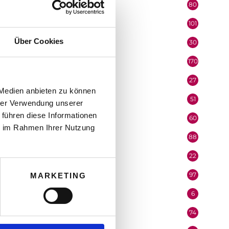
80
KMU & EPU
101
Kommunikation
Über Cookies
30
Lehrlinge
170
Marketing
27
Medienpartner
 Medien anbieten zu können
51
Mitarbeiter
hrer Verwendung unserer
 führen diese Informationen
60
Mobilität & Logistik
ie im Rahmen Ihrer Nutzung
88
Niederösterreich
22
Oberösterreich
97
MARKETING
Organisation
6
Performer
74
Podcast