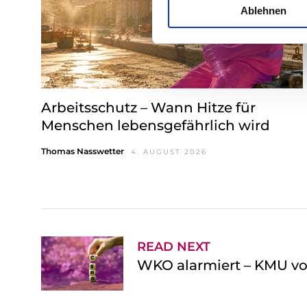
Ablehnen
l
i
g
u
n
g
Arbeitsschutz – Wann Hitze für
s
Menschen lebensgefährlich wird
a
u
Thomas Nasswetter
4. AUGUST 2026
s
w
a
h
l
READ NEXT
WKO alarmiert – KMU von