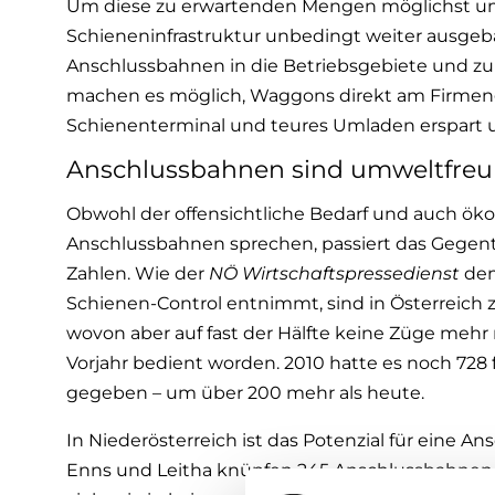
Um diese zu erwartenden Mengen möglichst um
Schieneninfrastruktur unbedingt weiter ausgebau
Anschlussbahnen in die Betriebsgebiete und z
machen es möglich, Waggons direkt am Firmen
Schienenterminal und teures Umladen erspart u
Anschlussbahnen sind umweltfreu
Obwohl der offensichtliche Bedarf und auch ök
Anschlussbahnen sprechen, passiert das Gegente
Zahlen. Wie der
NÖ Wirtschaftspressedienst
dem
Schienen-Control entnimmt, sind in Österreich z
wovon aber auf fast der Hälfte keine Züge mehr
Vorjahr bedient worden. 2010 hatte es noch 728
gegeben – um über 200 mehr als heute.
In Niederösterreich ist das Potenzial für eine 
Enns und Leitha knüpfen 245 Anschlussbahnen an