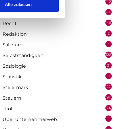
110
Politik
Alle zulassen
207
Portrait
46
Recht
2
Redaktion
21
Salzburg
122
Selbstständigkeit
21
Soziologie
11
Statistik
22
Steiermark
97
Steuern
24
Tirol
4
Über unternehmerweb