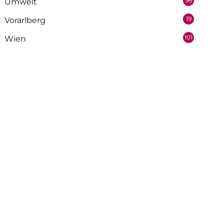
96
Umwelt
19
Vorarlberg
101
Wien