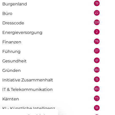
19
Burgenland
22
Büro
128
Dresscode
2
Energieversorgung
76
Finanzen
37
Führung
61
Gesundheit
180
Gründen
15
Initiative Zusammenhalt
180
IT & Telekommunikation
73
Kärnten
18
KI - Künstliche Intelligenz