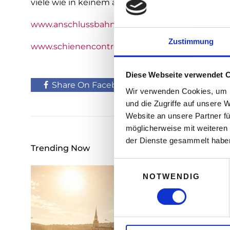
viele wie in keinem anderen Bundesland.
www.anschlussbahnen.at
Zustimmung
www.schienencontrol.gv.at
Diese Webseite verwendet 
Share On Facebook
Tweet It
Wir verwenden Cookies, um I
und die Zugriffe auf unsere 
Website an unsere Partner fü
möglicherweise mit weiteren
der Dienste gesammelt habe
Trending Now
E
NOTWENDIG
i
n
w
i
l