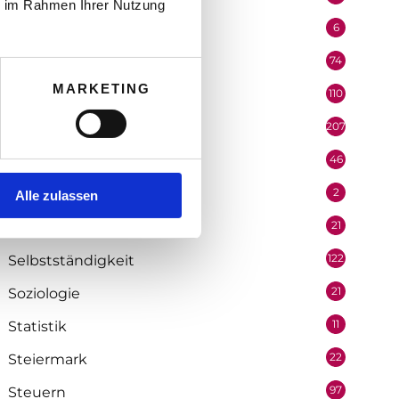
ie im Rahmen Ihrer Nutzung
6
Performer
74
Podcast
MARKETING
110
Politik
207
Portrait
46
Recht
2
Redaktion
Alle zulassen
21
Salzburg
122
Selbstständigkeit
21
Soziologie
11
Statistik
22
Steiermark
97
Steuern