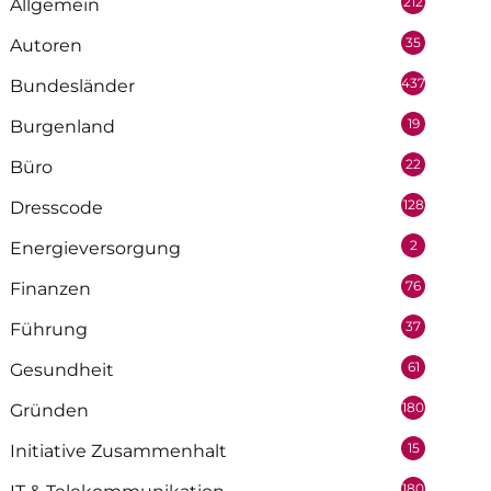
212
Allgemein
35
Autoren
437
Bundesländer
19
Burgenland
22
Büro
128
Dresscode
2
Energieversorgung
76
Finanzen
37
Führung
61
Gesundheit
180
Gründen
15
Initiative Zusammenhalt
180