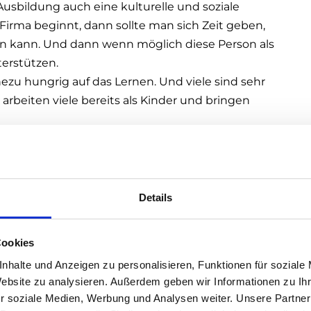
 Ausbildung auch eine kulturelle und soziale
Firma beginnt, dann sollte man sich Zeit geben,
n kann. Und dann wenn möglich diese Person als
erstützen.
hezu hungrig auf das Lernen. Und viele sind sehr
rbeiten viele bereits als Kinder und bringen
e bzw. für jene, die eine Lehrstelle
Details
und haben. Auf die Pünktlichkeit schauen ist ganz
gleich weglaufen oder jeden Augenblick auf die Uhr
schwierigsten, aus meiner Erfahrung. Man muss
Cookies
ten ist. Gut zuhören und möglichst viel lernen. Man
nhalte und Anzeigen zu personalisieren, Funktionen für soziale
viel Stress haben. Man soll sich nicht alles gleich
Website zu analysieren. Außerdem geben wir Informationen zu I
ndlich gesagt wird. Man sollte versuchen eine
r soziale Medien, Werbung und Analysen weiter. Unsere Partner