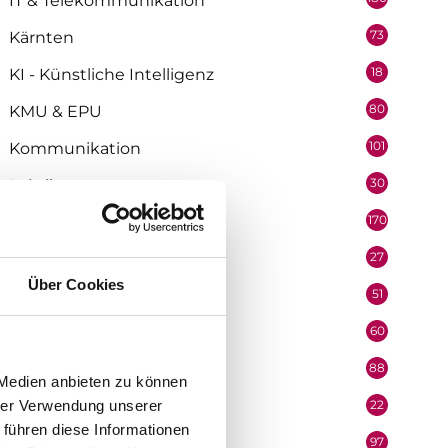
IT & Telekommunikation
73
Kärnten
18
KI - Künstliche Intelligenz
80
KMU & EPU
101
Kommunikation
30
Lehrlinge
170
Marketing
27
Medienpartner
Über Cookies
51
Mitarbeiter
60
Mobilität & Logistik
88
Niederösterreich
 Medien anbieten zu können
hrer Verwendung unserer
22
Oberösterreich
 führen diese Informationen
97
Organisation