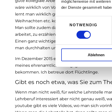
gute kollegiale Arbeitsbeziehung aufzubauen. Hi
möglicherweise mit weiteren
wäre wirklich von Vorteil. Am Besten man redet 
der Dienste gesammelt habe
lernt man wirklich gut die neue Sprache. Auch di
E
Weihnachten etc. kommt dem Lernen zugute.
NOTWENDIG
i
Man sollte zudem darauf achten, in der Schule 
n
arbeitet, zu erzählen. Man sollte generell nicht zu
w
Einen ganz wichtigen Appell habe ich: auch wenn
i
man durchhalten und die Lehre fertigmachen. Den
l
Ablehnen
l
Im Dezember 2015 entschied ich mich, im Sozial
i
meines ehrenamtlichen Engagements bei den Sama
g
bekommen. Ich betreue dort Flüchtlinge.
u
n
Gibt es noch etwa, was Sie zum 
g
s
Wenn man nicht weiß, für welche Lehrstelle man 
a
Lehrberuf interessiert aber nicht genau weiß, wa
u
youtube gibt es viele Videos, wo man sich vorin
s