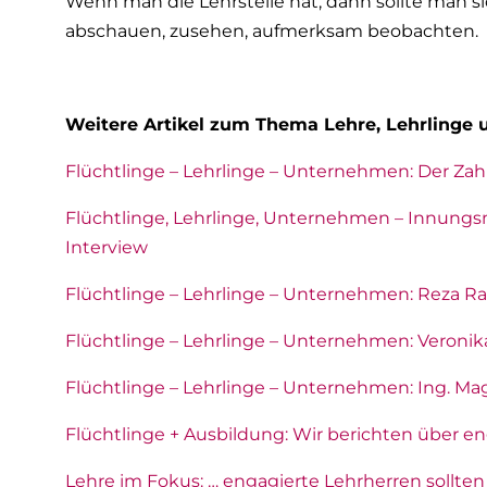
Wenn man die Lehrstelle hat, dann sollte man s
w
abschauen, zusehen, aufmerksam beobachten.
a
h
l
Weitere Artikel zum Thema Lehre, Lehrlinge 
Flüchtlinge – Lehrlinge – Unternehmen: Der Zah
Flüchtlinge, Lehrlinge, Unternehmen – Innungsme
Interview
Flüchtlinge – Lehrlinge – Unternehmen: Reza Ra
Flüchtlinge – Lehrlinge – Unternehmen: Veronika
Flüchtlinge – Lehrlinge – Unternehmen: Ing. Mag.
Flüchtlinge + Ausbildung: Wir berichten über
Lehre im Fokus: … engagierte Lehrherren sollte