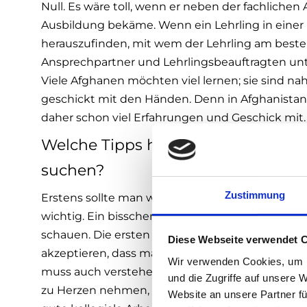
Null. Es wäre toll, wenn er neben der fachlichen
Ausbildung bekäme. Wenn ein Lehrling in einer 
herauszufinden, mit wem der Lehrling am beste
Ansprechpartner und Lehrlingsbeauftragten unt
Viele Afghanen möchten viel lernen; sie sind na
geschickt mit den Händen. Denn in Afghanistan a
daher schon viel Erfahrungen und Geschick mit.
Welche Tipps haben Sie für Lehrling
suchen?
Zustimmung
Erstens sollte man wirkliches Interesse zeigen 
wichtig. Ein bisschen länger bleiben und nicht 
schauen. Die ersten beiden Lehrjahre sind die 
Diese Webseite verwendet 
akzeptieren, dass man in der Hierarchie ganz un
Wir verwenden Cookies, um I
muss auch verstehen, dass die Kollegen auch mal 
und die Zugriffe auf unsere 
zu Herzen nehmen, wenn mal etwas nicht so freu
Website an unsere Partner fü