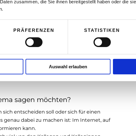
lfsbereitschaft und offen sein für das was kommt,
 Daten zusammen, die Sie ihnen bereitgestellt haben oder die s
viel Deutsch mit den Kolleginnen und Kollegen, so
n.
e aktive Teilnahme an Festivitäten, wie
PRÄFERENZEN
STATISTIKEN
nicht oder wenig über den Betrieb, in dem man
 viel erzählen; Privates sollte Privates bleiben.
 es mal schwierig ist während der Lehrzeit sollte
n ein Abschluss ist in Österreich sehr wichtig.
Auswahl erlauben
bereich zu arbeiten. Denn ich habe aufgrund
ritern eine Stelle als Sozialarbeiter
Thema sagen möchten?
sich entscheiden soll oder sich für einen
s genau dabei zu machen ist: Im Internet, auf
formieren kann.