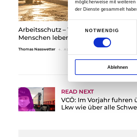
möglicherweise mit weiteren
der Dienste gesammelt habe
E
Arbeitsschutz – Wann Hitze für
NOTWENDIG
i
Menschen lebensgefährlich wird
n
w
Thomas Nasswetter
4. AUGUST 2026
i
l
Ablehnen
l
i
g
u
READ NEXT
n
VCÖ: Im Vorjahr fuhren 
g
Lkw wie über alle Schw
s
a
u
s