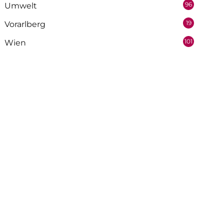
96
Umwelt
19
Vorarlberg
101
Wien