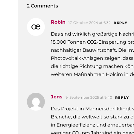
w
2 Comments
a
h
Robin
17. Oktober 2024 at 6:32
REPLY
l
Das sind wirklich großartige Nac
18.000 Tonnen CO2-Einsparung pro 
nachhaltiger Bauwirtschaft. Die In
Photovoltaik-Anlagen zeigen, dass 
die richtige Richtung machen kön
weiteren Maßnahmen Holcim in 
Jens
9. September 2025 at 9:40
REPLY
Das Projekt in Mannersdorf klingt 
Branche, die weltweit so stark zu 
in Energieeffizienz und erneuerba
weniger CO₂ pro Jahr sind ein beac