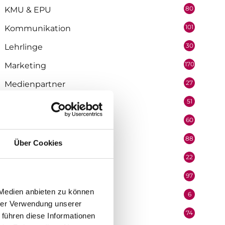
80
KMU & EPU
101
Kommunikation
30
Lehrlinge
170
Marketing
27
Medienpartner
51
Mitarbeiter
60
Mobilität & Logistik
88
Niederösterreich
Über Cookies
22
Oberösterreich
97
Organisation
 Medien anbieten zu können
6
Performer
hrer Verwendung unserer
74
Podcast
 führen diese Informationen