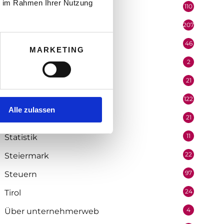
ie im Rahmen Ihrer Nutzung
110
Politik
207
Portrait
46
Recht
MARKETING
2
Redaktion
21
Salzburg
122
Selbstständigkeit
Alle zulassen
21
Soziologie
11
Statistik
22
Steiermark
97
Steuern
24
Tirol
4
Über unternehmerweb