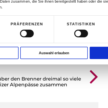
 Daten zusammen, die Sie ihnen bereitgestellt haben oder die s
n.
Christian Hillinger – Als Freigeist die
PRÄFERENZEN
STATISTIKEN
Selbständigkeit immer schon
fasziniert
Thomas Nasswetter
3. AUGUST 2026
Auswahl erlauben
über den Brenner dreimal so viele
eizer Alpenpässe zusammen