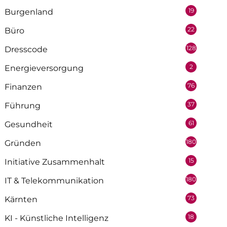
19
Burgenland
22
Büro
128
Dresscode
2
Energieversorgung
76
Finanzen
37
Führung
61
Gesundheit
180
Gründen
15
Initiative Zusammenhalt
180
IT & Telekommunikation
73
Kärnten
18
KI - Künstliche Intelligenz