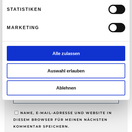
l
l
STATISTIKEN
i
g
MARKETING
NAME
*
u
n
g
s
Alle zulassen
E-MAIL-ADRESSE
*
a
u
Auswahl erlauben
s
w
WEBSITE
a
Ablehnen
h
l
NAME, E-MAIL-ADRESSE UND WEBSITE IN
DIESEM BROWSER FÜR MEINEN NÄCHSTEN
KOMMENTAR SPEICHERN.