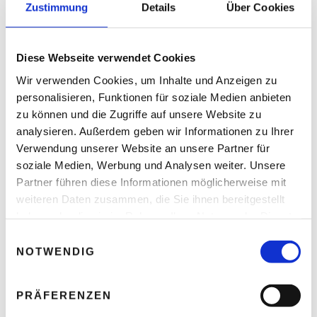
Zustimmung
Details
Über Cookies
READ NEXT
ContentDay am 15. April
Diese Webseite verwendet Cookies
2016 in Salzburg
Wir verwenden Cookies, um Inhalte und Anzeigen zu
personalisieren, Funktionen für soziale Medien anbieten
zu können und die Zugriffe auf unsere Website zu
analysieren. Außerdem geben wir Informationen zu Ihrer
Leave A Reply
Verwendung unserer Website an unsere Partner für
soziale Medien, Werbung und Analysen weiter. Unsere
Ihre E-Mail-Adresse wird nicht veröffentlicht.
Partner führen diese Informationen möglicherweise mit
Erforderliche Felder sind mit * markiert.
weiteren Daten zusammen, die Sie ihnen bereitgestellt
KOMMENTAR
*
haben oder die sie im Rahmen Ihrer Nutzung der Dienste
gesammelt haben.
E
NOTWENDIG
i
n
w
PRÄFERENZEN
i