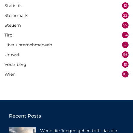
Statistik
12
Steiermark
22
Steuern
97
Tirol
24
Über unternehmerweb
4
Umwelt
96
Vorarlberg
19
Wien
101
Recent Posts
Wenn die Jungen gehen trifft das die