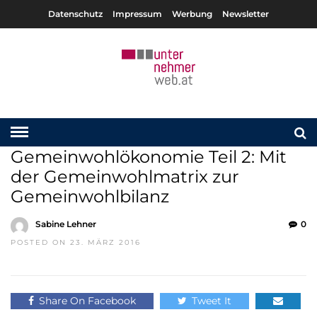
Datenschutz
Impressum
Werbung
Newsletter
Gemeinwohlökonomie Teil 2: Mit
der Gemeinwohlmatrix zur
Gemeinwohlbilanz
Sabine Lehner
0
POSTED ON 23. MÄRZ 2016
Share On Facebook
Tweet It