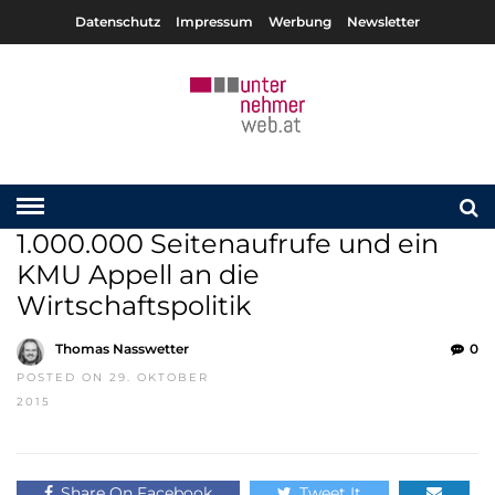
Datenschutz
Impressum
Werbung
Newsletter
1.000.000 Seitenaufrufe und ein
KMU Appell an die
Wirtschaftspolitik
Thomas Nasswetter
0
POSTED ON 29. OKTOBER
2015
Share On Facebook
Tweet It