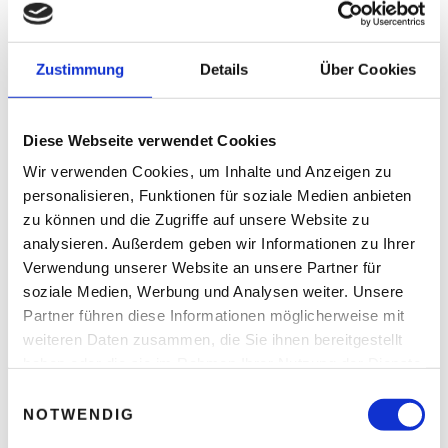
Thomas Nasswetter
3. AUGUST 2026
Zustimmung
Details
Über Cookies
READ NEXT
Diese Webseite verwendet Cookies
Angelika Mandler-Saul,
Wir verwenden Cookies, um Inhalte und Anzeigen zu
Reisebloggerin: ... gelte als
personalisieren, Funktionen für soziale Medien anbieten
exotisch!
zu können und die Zugriffe auf unsere Website zu
analysieren. Außerdem geben wir Informationen zu Ihrer
Verwendung unserer Website an unsere Partner für
soziale Medien, Werbung und Analysen weiter. Unsere
Leave A Reply
Partner führen diese Informationen möglicherweise mit
weiteren Daten zusammen, die Sie ihnen bereitgestellt
Ihre E-Mail-Adresse wird nicht veröffentlicht.
haben oder die sie im Rahmen Ihrer Nutzung der Dienste
Erforderliche Felder sind mit * markiert.
gesammelt haben.
E
KOMMENTAR
*
NOTWENDIG
i
n