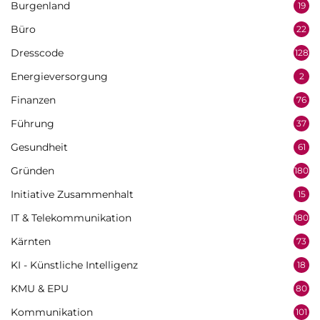
Burgenland
19
Büro
22
Dresscode
128
Energieversorgung
2
Finanzen
76
Führung
37
Gesundheit
61
Gründen
180
Initiative Zusammenhalt
15
IT & Telekommunikation
180
Kärnten
73
KI - Künstliche Intelligenz
18
KMU & EPU
80
Kommunikation
101