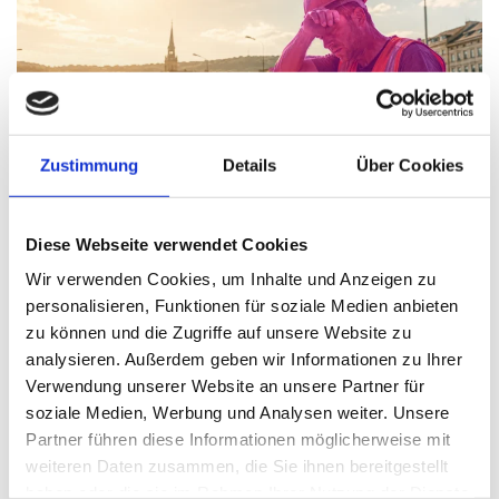
Zustimmung
Details
Über Cookies
Diese Webseite verwendet Cookies
Arbeitsschutz – Wann Hitze für Menschen
Wir verwenden Cookies, um Inhalte und Anzeigen zu
lebensgefährlich wird
personalisieren, Funktionen für soziale Medien anbieten
Thomas Nasswetter
4. AUGUST 2026
zu können und die Zugriffe auf unsere Website zu
analysieren. Außerdem geben wir Informationen zu Ihrer
Verwendung unserer Website an unsere Partner für
soziale Medien, Werbung und Analysen weiter. Unsere
Partner führen diese Informationen möglicherweise mit
weiteren Daten zusammen, die Sie ihnen bereitgestellt
haben oder die sie im Rahmen Ihrer Nutzung der Dienste