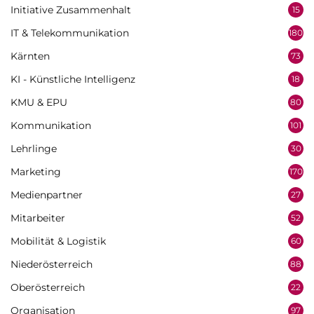
Initiative Zusammenhalt
15
IT & Telekommunikation
180
Kärnten
73
KI - Künstliche Intelligenz
18
KMU & EPU
80
Kommunikation
101
Lehrlinge
30
Marketing
170
Medienpartner
27
Mitarbeiter
52
Mobilität & Logistik
60
Niederösterreich
88
Oberösterreich
22
Organisation
97