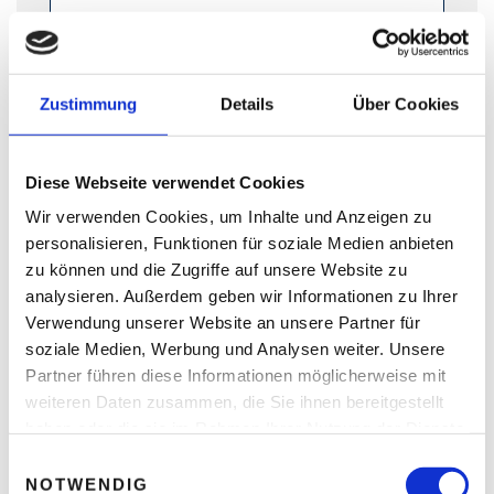
NAME
*
Zustimmung
Details
Über Cookies
E-MAIL-ADRESSE
*
Diese Webseite verwendet Cookies
Wir verwenden Cookies, um Inhalte und Anzeigen zu
personalisieren, Funktionen für soziale Medien anbieten
zu können und die Zugriffe auf unsere Website zu
WEBSITE
analysieren. Außerdem geben wir Informationen zu Ihrer
Verwendung unserer Website an unsere Partner für
soziale Medien, Werbung und Analysen weiter. Unsere
Partner führen diese Informationen möglicherweise mit
NAME, E-MAIL-ADRESSE UND WEBSITE IN
weiteren Daten zusammen, die Sie ihnen bereitgestellt
DIESEM BROWSER FÜR MEINEN NÄCHSTEN
haben oder die sie im Rahmen Ihrer Nutzung der Dienste
KOMMENTAR SPEICHERN.
gesammelt haben.
E
NOTWENDIG
i