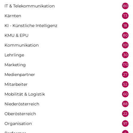
IT & Telekommunikation
180
Kärnten
73
KI - Künstliche Intelligenz
18
KMU & EPU
80
Kommunikation
101
Lehrlinge
30
Marketing
170
Medienpartner
27
Mitarbeiter
52
Mobilität & Logistik
60
Niederösterreich
88
Oberösterreich
22
Organisation
97