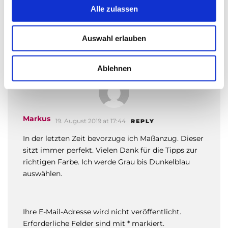
neuen Job gleich vier Maßanzüge anfertigen
s
Alle zulassen
lassen. Danke für den Tipp, Hemden in Weiß oder
a
einem zarten Farbton zu tragen. Ich hätte mir
u
wahrscheinlich die passenden Hemden zum Anzug
Auswahl erlauben
s
schneidern lassen sollen.
w
a
Ablehnen
h
l
Markus
19. August 2019 at 17:44
REPLY
In der letzten Zeit bevorzuge ich Maßanzug. Dieser
sitzt immer perfekt. Vielen Dank für die Tipps zur
richtigen Farbe. Ich werde Grau bis Dunkelblau
auswählen.
Ihre E-Mail-Adresse wird nicht veröffentlicht.
Erforderliche Felder sind mit * markiert.