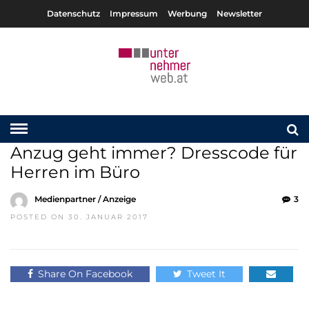
Datenschutz
Impressum
Werbung
Newsletter
Anzug geht immer? Dresscode für
Herren im Büro
Medienpartner / Anzeige
3
POSTED ON 30. JANUAR 2017
Share On Facebook
Tweet It