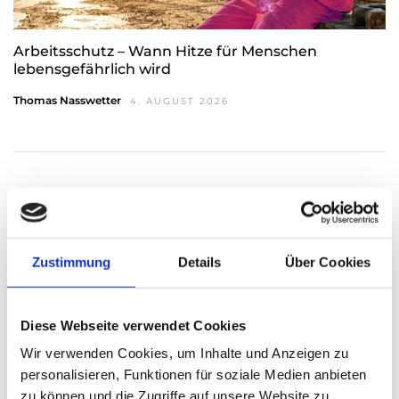
Arbeitsschutz – Wann Hitze für Menschen
lebensgefährlich wird
Thomas Nasswetter
4. AUGUST 2026
READ NEXT
Barbara Straif, Coach &
Facilitator: ...dran bleiben!
Durch das Tun kommt der
Zustimmung
Details
Über Cookies
Erfolg.
Diese Webseite verwendet Cookies
Wir verwenden Cookies, um Inhalte und Anzeigen zu
3 Comments
personalisieren, Funktionen für soziale Medien anbieten
zu können und die Zugriffe auf unsere Website zu