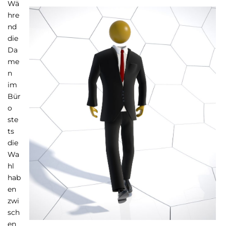
Wä
hre
nd
die
Da
me
n
im
Bür
o
ste
ts
die
Wa
hl
hab
en
zwi
sch
en