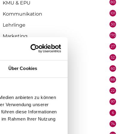
80
KMU & EPU
101
Kommunikation
30
Lehrlinge
170
Marketing
27
Medienpartner
52
Mitarbeiter
Über Cookies
60
Mobilität & Logistik
88
Niederösterreich
22
Oberösterreich
 Medien anbieten zu können
97
Organisation
hrer Verwendung unserer
 führen diese Informationen
6
Performer
ie im Rahmen Ihrer Nutzung
74
Podcast