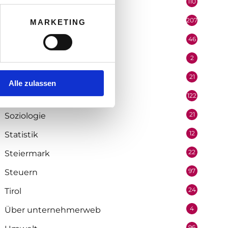
110
Politik
207
Portrait
MARKETING
46
Recht
2
Redaktion
21
Salzburg
Alle zulassen
122
Selbstständigkeit
21
Soziologie
12
Statistik
22
Steiermark
97
Steuern
24
Tirol
4
Über unternehmerweb
96