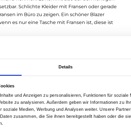
insetzbar. Schlichte Kleider mit Fransen oder gerade
Fransen im Büro zu zeigen. Ein schöner Blazer
nn es nur eine Tasche mit Fransen ist, diese ist
n nur sehr schwer durch. Auch wenn wir jetzt
sized-Denim ist heuer im Sommer der Renner. Im
Auch eine klassische schwarze Oversized Hose aus
Details
n.
Cookies
röcke sind heuer der absolute Renner. Auch auf den
nhalte und Anzeigen zu personalisieren, Funktionen für soziale
so viele Midiröcke. Es ist jedoch eine Länge, bei
Website zu analysieren. Außerdem geben wir Informationen zu I
igen Schuhe sind wichtig. Flache Schuhe können
r soziale Medien, Werbung und Analysen weiter. Unsere Partner
lein ist. Große Frauen haben es hier ein bisschen
 Daten zusammen, die Sie ihnen bereitgestellt haben oder die s
n.