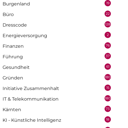
19
Burgenland
22
Büro
128
Dresscode
2
Energieversorgung
76
Finanzen
37
Führung
61
Gesundheit
180
Gründen
15
Initiative Zusammenhalt
180
IT & Telekommunikation
73
Kärnten
18
KI - Künstliche Intelligenz