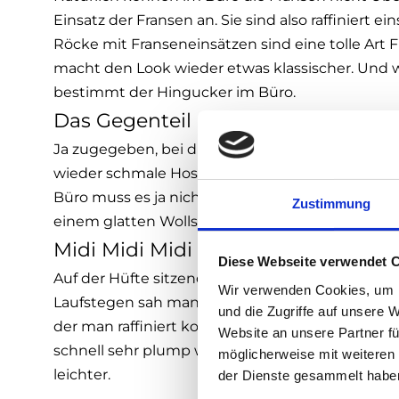
Einsatz der Fransen an. Sie sind also raffiniert e
Röcke mit Franseneinsätzen sind eine tolle Art 
macht den Look wieder etwas klassischer. Und we
bestimmt der Hingucker im Büro.
Das Gegenteil der schmalen Hose
Ja zugegeben, bei diesen Hosentrends blickt ma
wieder schmale Hosen tragen werden, die Over
Büro muss es ja nicht die Denim Variante sein. 
Zustimmung
einem glatten Wollstoff kann sehr modern wirke
Midi Midi Midi
Diese Webseite verwendet 
Auf der Hüfte sitzend, oder hoch tailliert, Midi
Wir verwenden Cookies, um I
Laufstegen sah man schon sehr lange nicht mehr 
und die Zugriffe auf unsere 
der man raffiniert kombinieren muss. Die richt
Website an unsere Partner fü
schnell sehr plump wirken, wenn man vor allem k
möglicherweise mit weiteren
leichter.
der Dienste gesammelt habe