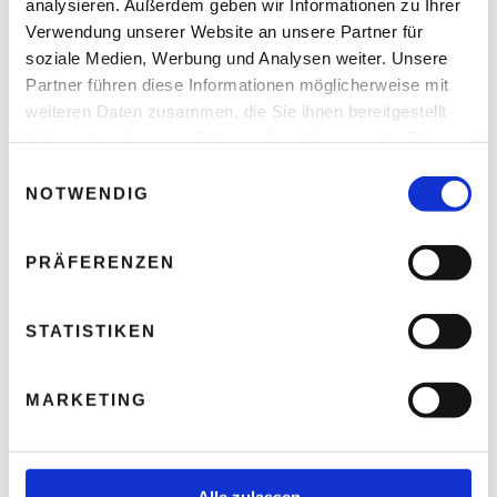
analysieren. Außerdem geben wir Informationen zu Ihrer
Verwendung unserer Website an unsere Partner für
soziale Medien, Werbung und Analysen weiter. Unsere
Partner führen diese Informationen möglicherweise mit
weiteren Daten zusammen, die Sie ihnen bereitgestellt
Arbeitsschutz – Wann Hitze für Menschen
haben oder die sie im Rahmen Ihrer Nutzung der Dienste
lebensgefährlich wird
gesammelt haben.
E
NOTWENDIG
Thomas Nasswetter
4. AUGUST 2026
i
n
w
PRÄFERENZEN
i
l
READ NEXT
l
STATISTIKEN
5 Schritte zum gelungenen
i
Online-Meeting
g
MARKETING
u
n
g
s