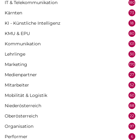
IT & Telekommunikation
180
Kärnten
73
KI - Künstliche Intelligenz
18
KMU & EPU
80
Kommunikation
101
Lehrlinge
30
Marketing
170
Medienpartner
27
Mitarbeiter
52
Mobilität & Logistik
60
Niederösterreich
88
Oberösterreich
22
Organisation
97
Performer
6