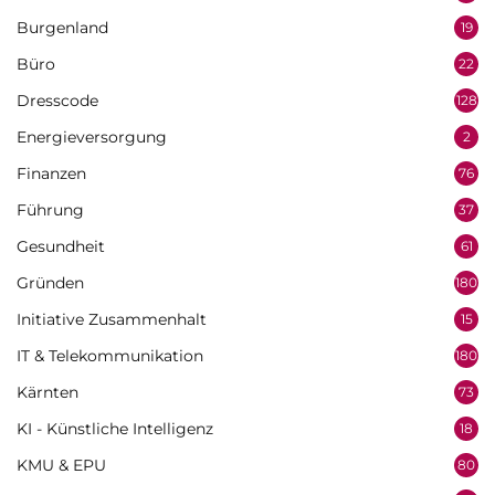
Burgenland
19
Büro
22
Dresscode
128
Energieversorgung
2
Finanzen
76
Führung
37
Gesundheit
61
Gründen
180
Initiative Zusammenhalt
15
IT & Telekommunikation
180
Kärnten
73
KI - Künstliche Intelligenz
18
KMU & EPU
80