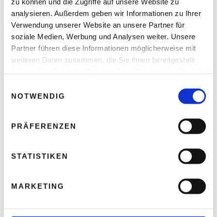
zu können und die Zugriffe auf unsere Website zu
analysieren. Außerdem geben wir Informationen zu Ihrer
Wenn die Jungen gehen trifft das die Wirtschaft
Verwendung unserer Website an unsere Partner für
Thomas Nasswetter
8. AUGUST 2026
soziale Medien, Werbung und Analysen weiter. Unsere
Partner führen diese Informationen möglicherweise mit
weiteren Daten zusammen, die Sie ihnen bereitgestellt
haben oder die sie im Rahmen Ihrer Nutzung der Dienste
gesammelt haben.
E
NOTWENDIG
i
n
w
PRÄFERENZEN
i
l
l
STATISTIKEN
i
g
MARKETING
u
Arbeitsschutz – Wann Hitze für Menschen
n
lebensgefährlich wird
g