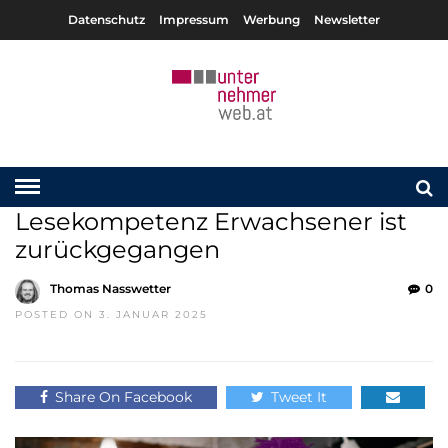
Datenschutz
Impressum
Werbung
Newsletter
Lesekompetenz Erwachsener ist
zurückgegangen
Thomas Nasswetter
0
POSTED ON 3. JANUAR 2025
Share On Facebook
Tweet It