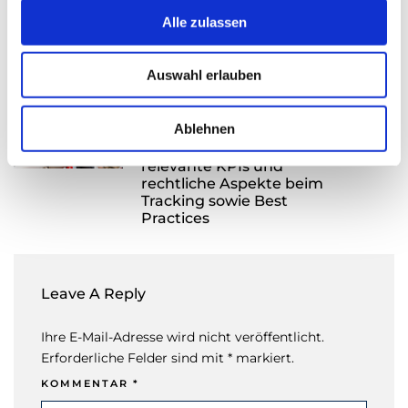
Thomas Nasswetter
4. AUGUST 2026
s
Alle zulassen
a
u
Auswahl erlauben
s
w
READ NEXT
a
Ablehnen
JETZT Performance: Alles
h
über Datenqualität,
relevante KPIs und
l
rechtliche Aspekte beim
Tracking sowie Best
Practices
Leave A Reply
Ihre E-Mail-Adresse wird nicht veröffentlicht.
Erforderliche Felder sind mit * markiert.
KOMMENTAR
*