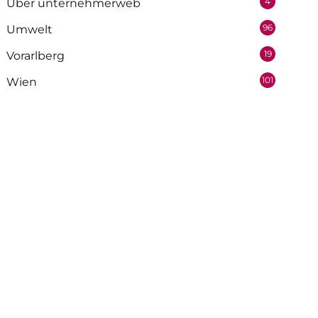
4
Über unternehmerweb
96
Umwelt
19
Vorarlberg
101
Wien