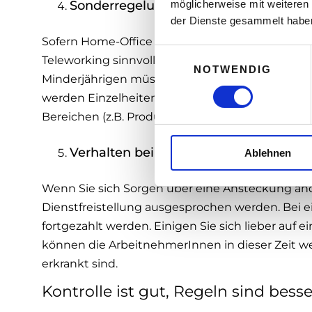
möglicherweise mit weiteren
Sonderregelung für Auszubildende?
der Dienste gesammelt habe
Sofern Home-Office Tätigkeiten mit dem Ausbi
E
Teleworking sinnvoll sein. Es bedarf jedoch auch 
NOTWENDIG
i
Minderjährigen müssen Erziehungsberechtigte i
n
werden Einzelheiten über erforderliche Sachmittel
w
Bereichen (z.B. Produktion) kommt das Arbeiten
i
l
Verhalten bei Rückkehr von Mitarbeit
Ablehnen
l
i
g
Wenn Sie sich Sorgen über eine Ansteckung an
u
Dienstfreistellung ausgesprochen werden. Bei e
n
fortgezahlt werden. Einigen Sie sich lieber auf 
g
können die ArbeitnehmerInnen in dieser Zeit wei
s
erkrankt sind.
a
u
Kontrolle ist gut, Regeln sind besse
s