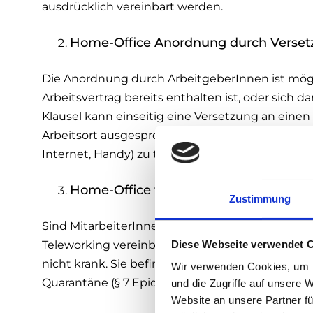
ausdrücklich vereinbart werden.
Home-Office Anordnung durch Verset
Die Anordnung durch ArbeitgeberInnen ist mögl
Arbeitsvertrag bereits enthalten ist, oder sich d
Klausel kann einseitig eine Versetzung an einen
Arbeitsort ausgesprochen werden. ArbeitgeberIn
Internet, Handy) zu tragen.
Home-Office während angeordneter 
Zustimmung
Sind MitarbeiterInnen in häuslicher Quarantäne
Diese Webseite verwendet 
Teleworking vereinbart werden. Generell gilt: N
nicht krank. Sie befinden sich als Krankheitsve
Wir verwenden Cookies, um I
Quarantäne (§ 7 Epidemiegesetz).
und die Zugriffe auf unsere 
Website an unsere Partner fü