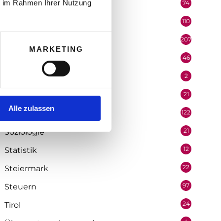
ie im Rahmen Ihrer Nutzung
74
Podcast
110
Politik
207
Portrait
MARKETING
46
Recht
2
Redaktion
21
Salzburg
Alle zulassen
122
Selbstständigkeit
21
Soziologie
12
Statistik
22
Steiermark
97
Steuern
24
Tirol