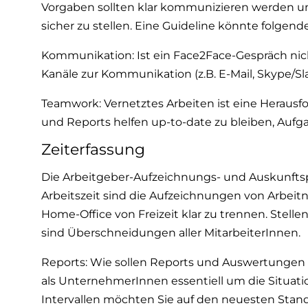
Vorgaben sollten klar kommunizieren werden u
w
a
sicher zu stellen. Eine Guideline könnte folgen
h
Kommunikation: Ist ein Face2Face-Gespräch nicht 
l
Kanäle zur Kommunikation (z.B. E-Mail, Skype/Sla
Teamwork: Vernetztes Arbeiten ist eine Heraus
und Reports helfen up-to-date zu bleiben, Aufg
Zeiterfassung
Die Arbeitgeber-Aufzeichnungs- und Auskunftspfl
Arbeitszeit sind die Aufzeichnungen von Arbeitn
Home-Office von Freizeit klar zu trennen. Stellen
sind Überschneidungen aller MitarbeiterInnen.
Reports: Wie sollen Reports und Auswertungen a
als UnternehmerInnen essentiell um die Situat
Intervallen möchten Sie auf den neuesten Stan