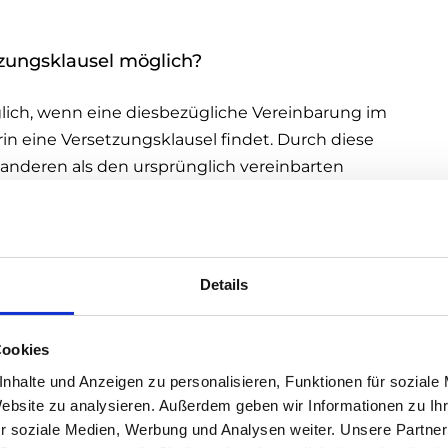
zungsklausel möglich?
ich, wenn eine diesbezügliche Vereinbarung im
arin eine Versetzungsklausel findet. Durch diese
 anderen als den ursprünglich vereinbarten
nen haben die anfallenden Kosten (z.B. für
Quarantäne?
Details
 ohne krank zu sein, kann einvernehmlich
Cookies
ur wenn ArbeitnehmerInnen arbeitsfähig sind, also
rdächtige oder Ansteckungsverdächtige in
nhalte und Anzeigen zu personalisieren, Funktionen für soziale
Website zu analysieren. Außerdem geben wir Informationen zu I
r soziale Medien, Werbung und Analysen weiter. Unsere Partner