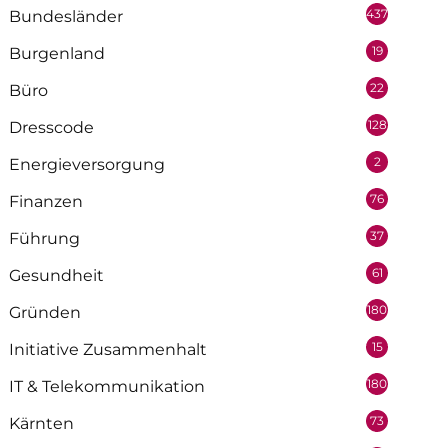
437
Bundesländer
19
Burgenland
22
Büro
128
Dresscode
2
Energieversorgung
76
Finanzen
37
Führung
61
Gesundheit
180
Gründen
15
Initiative Zusammenhalt
180
IT & Telekommunikation
73
Kärnten