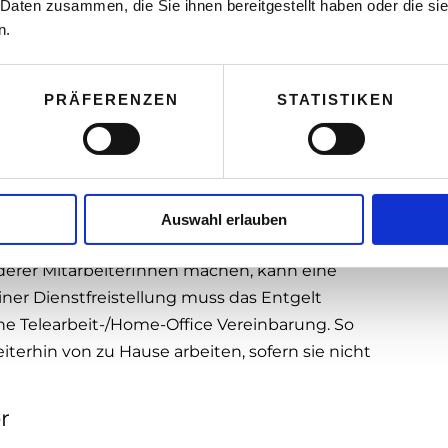
 Daten zusammen, die Sie ihnen bereitgestellt haben oder die s
n.
ldungsgegenstand zu vereinbaren sind, kann
hier einer schriftlichen Vereinbarung. Bei
PRÄFERENZEN
STATISTIKEN
hr Einverständnis geben. In der Vereinbarung
 und allfälliger Kosten geregelt. In vielen
 im Home-Office jedoch nicht in Betracht.
erInnen aus betroffenen Gebieten?
Auswahl erlauben
derer MitarbeiterInnen machen, kann eine
iner Dienstfreistellung muss das Entgelt
eine Telearbeit-/Home-Office Vereinbarung. So
terhin von zu Hause arbeiten, sofern sie nicht
r