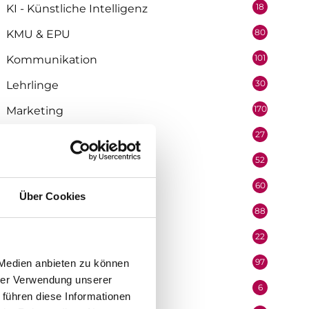
18
KI - Künstliche Intelligenz
80
KMU & EPU
101
Kommunikation
30
Lehrlinge
170
Marketing
27
Medienpartner
52
Mitarbeiter
60
Mobilität & Logistik
Über Cookies
88
Niederösterreich
22
Oberösterreich
97
 Medien anbieten zu können
Organisation
hrer Verwendung unserer
6
Performer
 führen diese Informationen