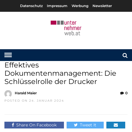
Datenschutz
Impressum
Werbung
Newsletter
Effektives
Dokumentenmanagement: Die
Schlüsselrolle der Drucker
Harald Maier
0
POSTED ON 24. JANUAR 2024
Share On Facebook
Tweet It