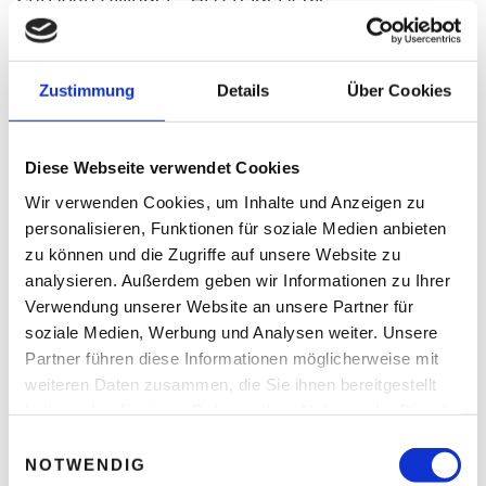
Selbständigkeit immer schon fasziniert
Thomas Nasswetter
3. AUGUST 2026
Zustimmung
Details
Über Cookies
Diese Webseite verwendet Cookies
READ NEXT
Wir verwenden Cookies, um Inhalte und Anzeigen zu
Fast die Hälfte aller neu
zugelassenen Pkw haben
personalisieren, Funktionen für soziale Medien anbieten
alternative
zu können und die Zugriffe auf unsere Website zu
Antriebssysteme
analysieren. Außerdem geben wir Informationen zu Ihrer
Verwendung unserer Website an unsere Partner für
soziale Medien, Werbung und Analysen weiter. Unsere
Partner führen diese Informationen möglicherweise mit
Leave A Reply
weiteren Daten zusammen, die Sie ihnen bereitgestellt
haben oder die sie im Rahmen Ihrer Nutzung der Dienste
Ihre E-Mail-Adresse wird nicht veröffentlicht.
gesammelt haben.
Erforderliche Felder sind mit * markiert.
E
NOTWENDIG
i
KOMMENTAR
*