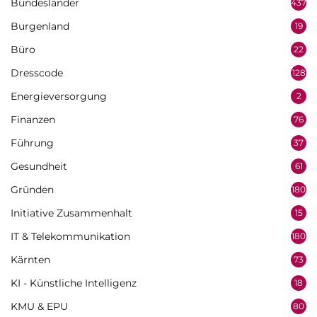
Bundesländer
437
Burgenland
19
Büro
22
Dresscode
128
Energieversorgung
2
Finanzen
76
Führung
37
Gesundheit
61
Gründen
180
Initiative Zusammenhalt
15
IT & Telekommunikation
180
Kärnten
73
KI - Künstliche Intelligenz
18
KMU & EPU
80