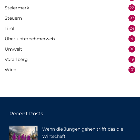
Steiermark
22
Steuern
97
Tirol
24
Über unternehmerweb
4
Umwelt
96
Vorarlberg
19
Wien
101
Recent Posts
Wenn die Jungen gehen trifft das die
Wirtschaft