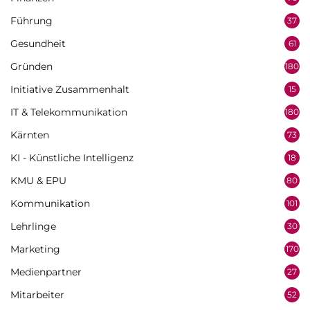
Führung
37
Gesundheit
61
Gründen
180
Initiative Zusammenhalt
15
IT & Telekommunikation
180
Kärnten
73
KI - Künstliche Intelligenz
18
KMU & EPU
80
Kommunikation
101
Lehrlinge
30
Marketing
170
Medienpartner
27
Mitarbeiter
52