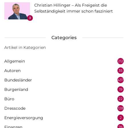
Christian Hillinger – Als Freigeist die
Selbständigkeit immer schon fasziniert
3
Categories
Artikel in Kategorien
Allgemein
212
Autoren
35
Bundesländer
437
Burgenland
19
Büro
22
Dresscode
128
Energieversorgung
2
Finanzen
76