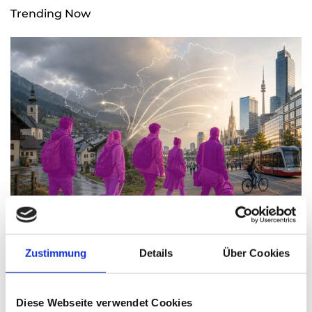
Trending Now
Wenn die Jungen gehen trifft das die Wirtschaft
Zustimmung
Details
Über Cookies
Thomas Nasswetter
8. AUGUST 2026
Diese Webseite verwendet Cookies