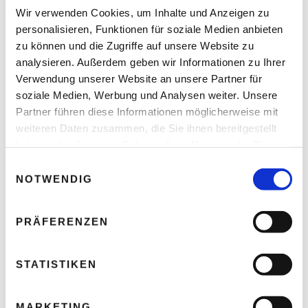
Wir verwenden Cookies, um Inhalte und Anzeigen zu
personalisieren, Funktionen für soziale Medien anbieten
zu können und die Zugriffe auf unsere Website zu
analysieren. Außerdem geben wir Informationen zu Ihrer
Verwendung unserer Website an unsere Partner für
soziale Medien, Werbung und Analysen weiter. Unsere
Partner führen diese Informationen möglicherweise mit
weiteren Daten zusammen, die Sie ihnen bereitgestellt
haben oder die sie im Rahmen Ihrer Nutzung der Dienste
gesammelt haben.
E
NOTWENDIG
i
Arbeitsschutz – Wann Hitze für Menschen
n
lebensgefährlich wird
w
PRÄFERENZEN
Thomas Nasswetter
4. AUGUST 2026
i
l
l
STATISTIKEN
i
g
READ NEXT
MARKETING