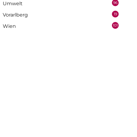
96
Umwelt
19
Vorarlberg
101
Wien