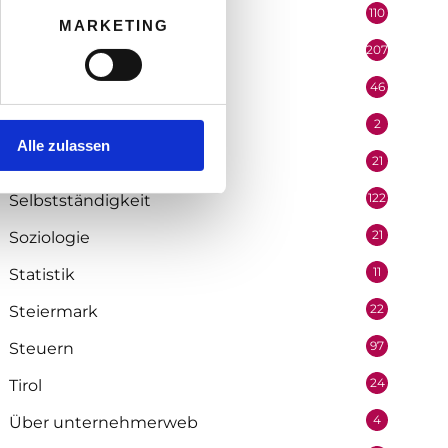
110
Politik
MARKETING
207
Portrait
46
Recht
2
Redaktion
Alle zulassen
21
Salzburg
122
Selbstständigkeit
21
Soziologie
11
Statistik
22
Steiermark
97
Steuern
24
Tirol
4
Über unternehmerweb