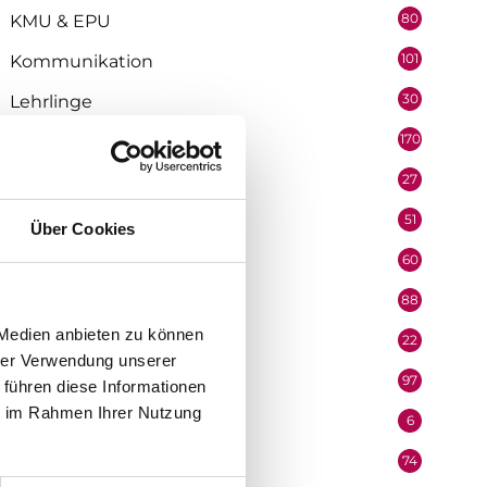
80
KMU & EPU
101
Kommunikation
30
Lehrlinge
170
Marketing
27
Medienpartner
51
Mitarbeiter
Über Cookies
60
Mobilität & Logistik
88
Niederösterreich
 Medien anbieten zu können
22
Oberösterreich
hrer Verwendung unserer
97
Organisation
 führen diese Informationen
ie im Rahmen Ihrer Nutzung
6
Performer
74
Podcast