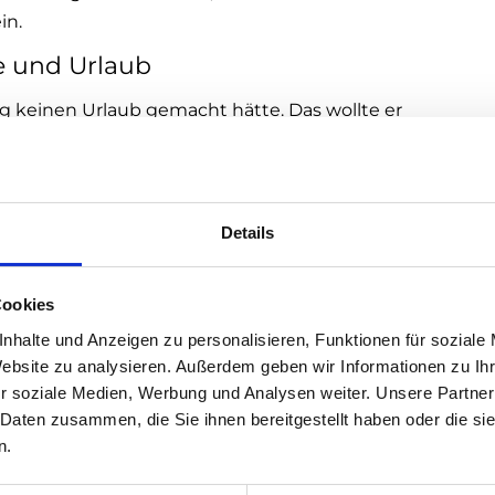
in.
e und Urlaub
ang keinen Urlaub gemacht hätte. Das wollte er
n in Kauf nehmen zu müssen. Was tat er? Zunächst
te Posten war das Auto. Er errechnete sich den
to bleiben würden. Ohne Auto konnte er zwar ein
ch das aus verkehrstechnischen Gründen nicht
Details
 Entscheidung. Seinen Urlaub plant er jetzt in
o die meisten Kunden nicht da oder schwer
Cookies
sich sogar vier Mal im Jahr mindestens eine Woche
nhalte und Anzeigen zu personalisieren, Funktionen für soziale
n Energie bringen.
Website zu analysieren. Außerdem geben wir Informationen zu I
r soziale Medien, Werbung und Analysen weiter. Unsere Partner
 Daten zusammen, die Sie ihnen bereitgestellt haben oder die s
n.