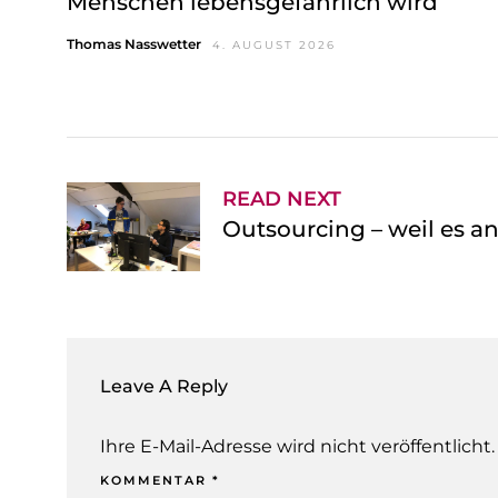
Menschen lebensgefährlich wird
l
Thomas Nasswetter
4. AUGUST 2026
READ NEXT
Outsourcing – weil es a
Leave A Reply
Ihre E-Mail-Adresse wird nicht veröffentlicht.
KOMMENTAR
*