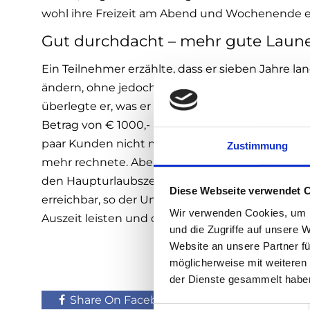
wohl ihre Freizeit am Abend und Wochenende e
Gut durchdacht – mehr gute Laun
Ein Teilnehmer erzählte, dass er sieben Jahre l
ändern, ohne jedoch große finanzielle Einbuße
überlegte er, was er einsparen könnte. Der größ
Betrag von € 1000,- pro Monat, die ihm ohne Au
paar Kunden nicht mehr weiter betreuen, da si
Zustimmung
mehr rechnete. Aber unter dem Strich eine kluge
den Haupturlaubszeiten, denn da wären sowies
Diese Webseite verwendet 
erreichbar, so der Unternehmer. Jetzt könne er 
Wir verwenden Cookies, um I
Auszeit leisten und das würde ihm enorm viel a
und die Zugriffe auf unsere 
Website an unsere Partner fü
möglicherweise mit weiteren
der Dienste gesammelt habe
Share On Facebook
Tweet It