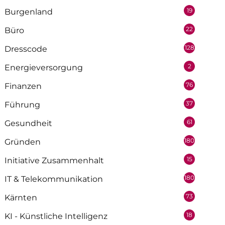
19
Burgenland
22
Büro
128
Dresscode
2
Energieversorgung
76
Finanzen
37
Führung
61
Gesundheit
180
Gründen
15
Initiative Zusammenhalt
180
IT & Telekommunikation
73
Kärnten
18
KI - Künstliche Intelligenz