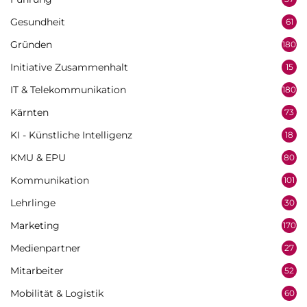
Gesundheit
61
Gründen
180
Initiative Zusammenhalt
15
IT & Telekommunikation
180
Kärnten
73
KI - Künstliche Intelligenz
18
KMU & EPU
80
Kommunikation
101
Lehrlinge
30
Marketing
170
Medienpartner
27
Mitarbeiter
52
Mobilität & Logistik
60