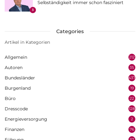
Selbständigkeit immer schon fasziniert
3
Categories
Artikel in Kategorien
Allgemein
212
Autoren
35
Bundesländer
437
Burgenland
19
Büro
22
Dresscode
128
Energieversorgung
2
Finanzen
76
Führung
37