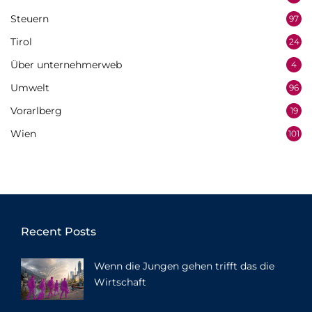
Steuern
97
Tirol
24
Über unternehmerweb
4
Umwelt
96
Vorarlberg
19
Wien
101
Recent Posts
Wenn die Jungen gehen trifft das die
Wirtschaft