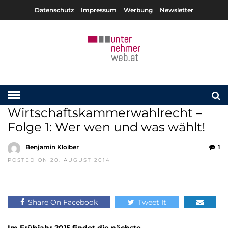
Datenschutz
Impressum
Werbung
Newsletter
Wirtschaftskammerwahlrecht –
Folge 1: Wer wen und was wählt!
Benjamin Kloiber
1
POSTED ON 20. AUGUST 2014
Share On Facebook
Tweet It