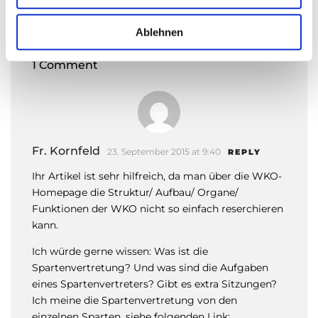
ganz zentrale Frage!
w
a
Ablehnen
h
l
1 Comment
Fr. Kornfeld
23. September 2015 at 9:40
REPLY
Ihr Artikel ist sehr hilfreich, da man über die WKO-
Homepage die Struktur/ Aufbau/ Organe/
Funktionen der WKO nicht so einfach reserchieren
kann.
Ich würde gerne wissen: Was ist die
Spartenvertretung? Und was sind die Aufgaben
eines Spartenvertreters? Gibt es extra Sitzungen?
Ich meine die Spartenvertretung von den
einzelnen Sparten, siehe folgenden Link: