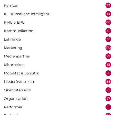
Kärnten
73
KI - Künstliche Intelligenz
18
KMU & EPU
80
Kommunikation
101
Lehrlinge
30
Marketing
170
Medienpartner
27
Mitarbeiter
51
Mobilität & Logistik
60
Niederösterreich
88
Oberösterreich
22
Organisation
97
Performer
6