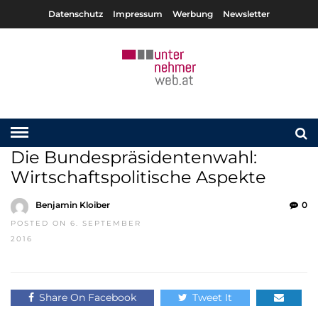
Datenschutz
Impressum
Werbung
Newsletter
Die Bundespräsidentenwahl:
Wirtschaftspolitische Aspekte
Benjamin Kloiber
0
POSTED ON 6. SEPTEMBER
2016
Share On Facebook
Tweet It