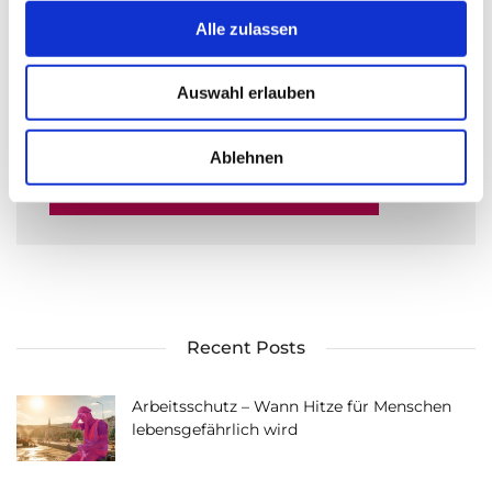
s
Alle zulassen
a
u
NAME, E-MAIL-ADRESSE UND WEBSITE IN
Auswahl erlauben
s
DIESEM BROWSER FÜR MEINEN NÄCHSTEN
w
KOMMENTAR SPEICHERN.
a
Ablehnen
h
l
Recent Posts
Arbeitsschutz – Wann Hitze für Menschen
lebensgefährlich wird