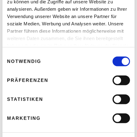
zu können und die Zugriffe auf unsere Website zu
analysieren. Außerdem geben wir Informationen zu Ihrer
Verwendung unserer Website an unsere Partner für
soziale Medien, Werbung und Analysen weiter. Unsere
Partner führen diese Informationen möglicherweise mit
weiteren Daten zusammen, die Sie ihnen bereitgestellt
haben oder die sie im Rahmen Ihrer Nutzung der Dienste
gesammelt haben.
E
NOTWENDIG
i
n
NAME
*
w
PRÄFERENZEN
i
l
l
STATISTIKEN
E-MAIL-ADRESSE
*
i
g
MARKETING
u
n
WEBSITE
g