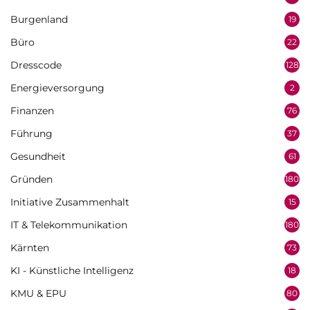
Burgenland
19
Büro
22
Dresscode
128
Energieversorgung
2
Finanzen
76
Führung
37
Gesundheit
61
Gründen
180
Initiative Zusammenhalt
15
IT & Telekommunikation
180
Kärnten
73
KI - Künstliche Intelligenz
18
KMU & EPU
80