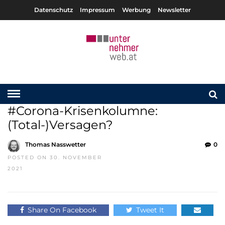
Datenschutz
Impressum
Werbung
Newsletter
#Corona-Krisenkolumne:
(Total-)Versagen?
Thomas Nasswetter
0
POSTED ON 30. NOVEMBER
2021
Share On Facebook
Tweet It