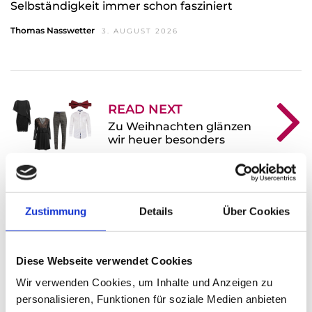
Selbständigkeit immer schon fasziniert
Thomas Nasswetter
3. AUGUST 2026
READ NEXT
Zu Weihnachten glänzen
wir heuer besonders
Zustimmung
Details
Über Cookies
Leave A Reply
Ihre E-Mail-Adresse wird nicht veröffentlicht.
Diese Webseite verwendet Cookies
Erforderliche Felder sind mit * markiert.
Wir verwenden Cookies, um Inhalte und Anzeigen zu
KOMMENTAR
*
personalisieren, Funktionen für soziale Medien anbieten