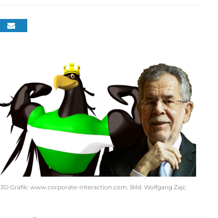
 3D Grafik: www.corporate-Interaction.com, Bild: Wolfgang Zajc