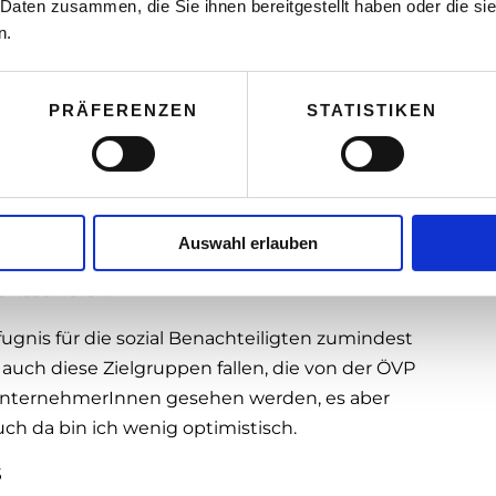
 Daten zusammen, die Sie ihnen bereitgestellt haben oder die s
 Mitterlehner und Kern doch noch einen besseren
n.
.
glohnsektor“ bei den EPU?
PRÄFERENZEN
STATISTIKEN
ster, vornehmlich EPU und kleine
ruinösen Steuerwettbewerb mit den
rtiewettbewerb kämpfen und kaum überleben
aus Osteuropa (alles EPU), die eine immens
Auswahl erlauben
skussion kaum vorkommen, letztlich aber die
 kaschieren.
fugnis für die sozial Benachteiligten zumindest
auch diese Zielgruppen fallen, die von der ÖVP
UnternehmerInnen gesehen werden, es aber
uch da bin ich wenig optimistisch.
s