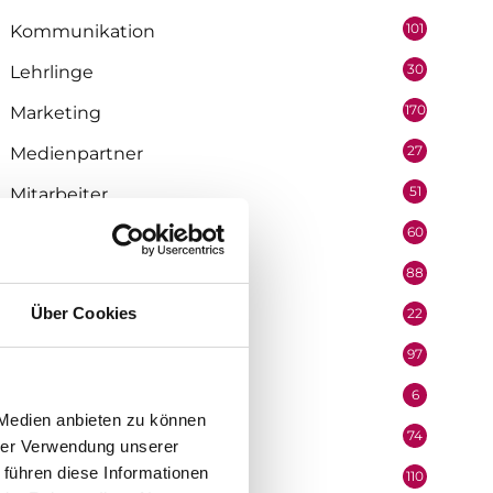
101
Kommunikation
30
Lehrlinge
170
Marketing
27
Medienpartner
51
Mitarbeiter
60
Mobilität & Logistik
88
Niederösterreich
Über Cookies
22
Oberösterreich
97
Organisation
6
Performer
 Medien anbieten zu können
74
Podcast
hrer Verwendung unserer
 führen diese Informationen
110
Politik