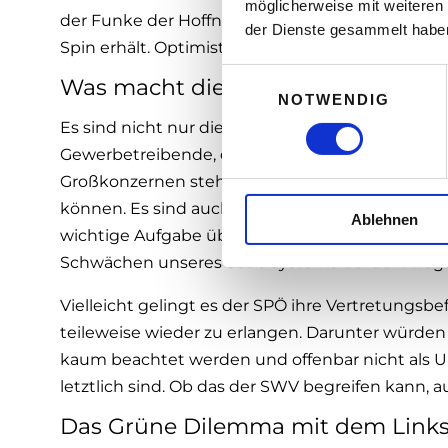
möglicherweise mit weiteren
der Funke der Hoffnung, dass der New-Deal von
der Dienste gesammelt habe
Spin erhält. Optimistisch bin ich dabei aber nicht
E
Was macht die SPÖ mit dem „Billi
NOTWENDIG
i
n
Es sind nicht nur die österreichischen Dienstlei
w
Gewerbetreibende, die unter einem teilweise 
i
Großkonzernen stehen, sich durch den Büroka
l
können. Es sind auch viele 10.000 Pflegekräfte 
Ablehnen
l
wichtige Aufgabe übernehmen und die in der Di
i
Schwächen unseres Sozialsystems bei der Pflege
g
u
Vielleicht gelingt es der SPÖ ihre Vertretungsbe
n
teileweise wieder zu erlangen. Darunter würden 
g
kaum beachtet werden und offenbar nicht als 
s
letztlich sind. Ob das der SWV begreifen kann, a
a
u
Das Grüne Dilemma mit dem Link
s