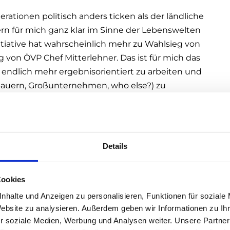
rationen politisch anders ticken als der ländliche
rn für mich ganz klar im Sinne der Lebenswelten
itiative hat wahrscheinlich mehr zu Wahlsieg von
 von ÖVP Chef Mitterlehner. Das ist für mich das
i endlich mehr ergebnisorientiert zu arbeiten und
 Bauern, Großunternehmen, who else?) zu
ternehmerInnen wohl immer mehr im Regen stehen
orm der Gewerbeordnung gezeigt hat. „Wider der
Details
an überkommenen Strukturen zur Machterhaltung
itik geht wohl nicht. Das wird sich in der
 als gedacht, spätestens 2018, bitter rächen für den
Cookies
samte ÖVP.
nhalte und Anzeigen zu personalisieren, Funktionen für soziale
Website zu analysieren. Außerdem geben wir Informationen zu I
dimir Putin) von Christoph Leitl in der WKO endlich
r soziale Medien, Werbung und Analysen weiter. Unsere Partner
erInnen in diesem Land folgt. Nur so besteht noch