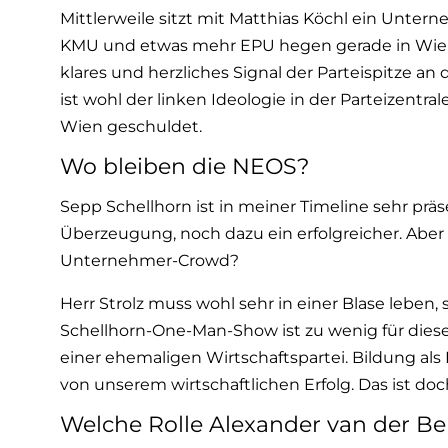
w
Mittlerweile sitzt mit Matthias Köchl ein Unte
a
KMU und etwas mehr EPU hegen gerade in Wien 
h
klares und herzliches Signal der Parteispitze an
l
ist wohl der linken Ideologie in der Parteizentra
Wien geschuldet.
Wo bleiben die NEOS?
Sepp Schellhorn ist in meiner Timeline sehr präs
Überzeugung, noch dazu ein erfolgreicher. Aber
Unternehmer-Crowd?
Herr Strolz muss wohl sehr in einer Blase leben, 
Schellhorn-One-Man-Show ist zu wenig für dieses
einer ehemaligen Wirtschaftspartei. Bildung als K
von unserem wirtschaftlichen Erfolg. Das ist doc
Welche Rolle Alexander van der Bel