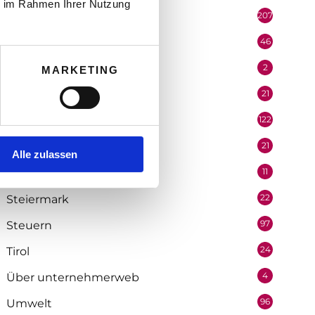
ie im Rahmen Ihrer Nutzung
207
Portrait
46
Recht
2
Redaktion
MARKETING
21
Salzburg
122
Selbstständigkeit
21
Soziologie
Alle zulassen
11
Statistik
22
Steiermark
97
Steuern
24
Tirol
4
Über unternehmerweb
96
Umwelt