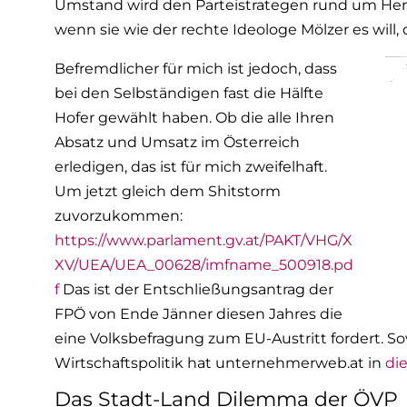
Umstand wird den Parteistrategen rund um Herb
wenn sie wie der rechte Ideologe Mölzer es will, 
Befremdlicher für mich ist jedoch, dass
bei den Selbständigen fast die Hälfte
Hofer gewählt haben. Ob die alle Ihren
Absatz und Umsatz im Österreich
erledigen, das ist für mich zweifelhaft.
Um jetzt gleich dem Shitstorm
zuvorzukommen:
https://www.parlament.gv.at/PAKT/VHG/X
XV/UEA/UEA_00628/imfname_500918.pd
f
Das ist der Entschließungsantrag der
FPÖ von Ende Jänner diesen Jahres die
eine Volksbefragung zum EU-Austritt fordert. S
Wirtschaftspolitik hat unternehmerweb.at in
di
Das Stadt-Land Dilemma der ÖVP