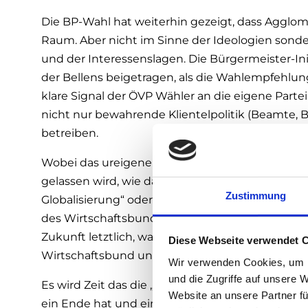
Die BP-Wahl hat weiterhin gezeigt, dass Agglome
Raum. Aber nicht im Sinne der Ideologien sonde
und der Interessenslagen. Die Bürgermeister-In
der Bellens beigetragen, als die Wahlempfehlung
klare Signal der ÖVP Wähler an die eigene Parte
nicht nur bewahrende Klientelpolitik (Beamte,
betreiben.
Wobei das ureigene Klientel der (kleinen) Un
gelassen wird, wie das jüngste Kapitel der Ref
Zustimmung
Globalisierung“ oder viel mehr an Festhalten 
des Wirtschaftsbundes und überholter Kammerpol
Zukunft letztlich, wahrscheinlich sogar schneller
Diese Webseite verwendet 
Wirtschaftsbund und damit letztlich für die ge
Wir verwenden Cookies, um I
und die Zugriffe auf unsere 
Es wird Zeit das die „gute“ Diktatur (© Zitat: Val
Website an unsere Partner fü
ein Ende hat und eine Politik für die Unternehm