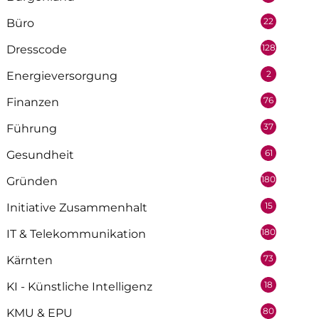
22
Büro
128
Dresscode
2
Energieversorgung
76
Finanzen
37
Führung
61
Gesundheit
180
Gründen
15
Initiative Zusammenhalt
180
IT & Telekommunikation
73
Kärnten
18
KI - Künstliche Intelligenz
80
KMU & EPU