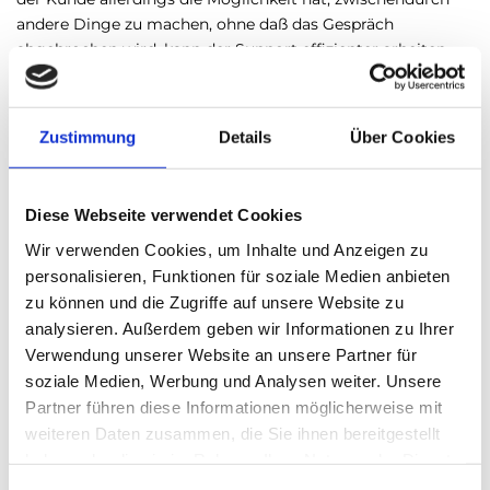
andere Dinge zu machen, ohne daß das Gespräch
abgebrochen wird, kann der Support effizienter arbeiten,
ohne daß der Kunde an das Chatfenster gebunden ist.
TIP: Lesen Sie weiter in der neuen Studie „Multiple
Zustimmung
Details
Über Cookies
Communication!“. Weitere Informationen sind hier zu
finden:
www.DieServiceForscher.de
Autorenprofil
Diese Webseite verwendet Cookies
Dirk Zimmermann interessiert sich besonders für die
Wir verwenden Cookies, um Inhalte und Anzeigen zu
Entwicklung und Etablierung des Service im nationalen wie
personalisieren, Funktionen für soziale Medien anbieten
internationalen Wirtschaftskontext.
zu können und die Zugriffe auf unsere Website zu
Er hat zahlreiche Studien, Umfragen, Fachbeiträge und
analysieren. Außerdem geben wir Informationen zu Ihrer
andere Publikationen veröffentlicht und ist zudem Autor
Verwendung unserer Website an unsere Partner für
der Bücher „Faktor Service – Was Kunden wirklich
soziale Medien, Werbung und Analysen weiter. Unsere
brauchen“, „Service erfolgreich machen“, „Service besser
Partner führen diese Informationen möglicherweise mit
kommunizieren“ sowie Co- Autor des Buches „Praxis-
weiteren Daten zusammen, die Sie ihnen bereitgestellt
Lexikon: eBusiness“.
haben oder die sie im Rahmen Ihrer Nutzung der Dienste
gesammelt haben.
Dirk Zimmermann hat Allgemeine