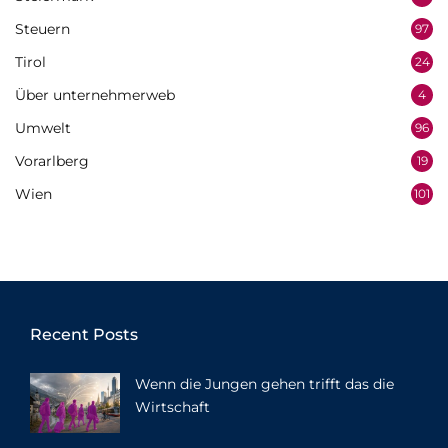
Steuern
97
Tirol
24
Über unternehmerweb
4
Umwelt
96
Vorarlberg
19
Wien
101
Recent Posts
Wenn die Jungen gehen trifft das die
Wirtschaft