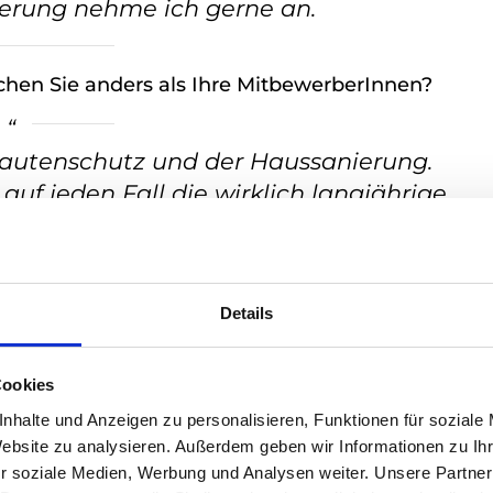
derung nehme ich gerne an.
hen Sie anders als Ihre MitbewerberInnen?
Bautenschutz und der Haussanierung.
auf jeden Fall die wirklich langjährige
abe viele Fachleute und Fachkräfte.
 helfen mir meine Deutschen
keit.
Details
wir als einziges Unternehmen aus
nd Bautenschutzverband e.V. (DHBV)“
Cookies
nhalte und Anzeigen zu personalisieren, Funktionen für soziale
Website zu analysieren. Außerdem geben wir Informationen zu I
 Branche ein?
r soziale Medien, Werbung und Analysen weiter. Unsere Partner