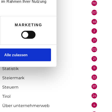
ie im Rahmen Ihrer Nutzung
110
Politik
207
Portrait
46
Recht
MARKETING
2
Redaktion
21
Salzburg
122
Selbstständigkeit
Alle zulassen
21
Soziologie
11
Statistik
22
Steiermark
97
Steuern
24
Tirol
4
Über unternehmerweb