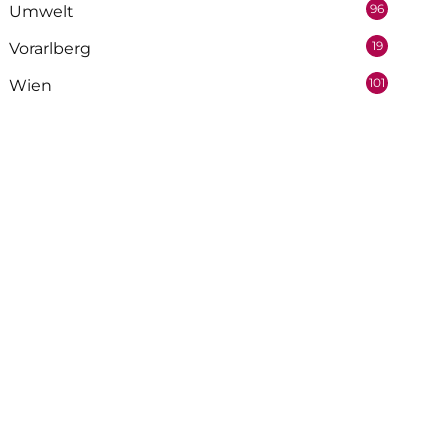
96
Umwelt
19
Vorarlberg
101
Wien