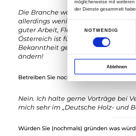
möglicherweise mit weiteren
der Dienste gesammelt habe
Die Branche war immer sehr erfolgs
allerdings weniger Firmen, heute 
E
guter Arbeit, Fleiß und Qualität im
NOTWENDIG
i
Österreich ist für uns etwas schwieri
n
w
Bekanntheit genießen wie in Deutsc
i
ändern!
l
Ablehnen
l
i
Betreiben Sie noch andere Unternehmen?
g
u
n
Nein. Ich halte gerne Vorträge bei
g
mich sehr im „Deutsche Holz- und B
s
a
u
Würden Sie (nochmals) gründen was würd
s