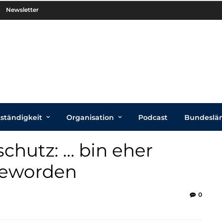
Newsletter
tständigkeit
Organisation
Podcast
Bundeslä
chutz: … bin eher
 geworden
0