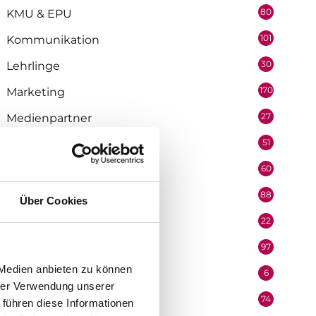
80
KMU & EPU
101
Kommunikation
30
Lehrlinge
170
Marketing
27
Medienpartner
51
Mitarbeiter
60
Mobilität & Logistik
88
Niederösterreich
Über Cookies
22
Oberösterreich
97
Organisation
 Medien anbieten zu können
6
Performer
hrer Verwendung unserer
74
Podcast
 führen diese Informationen