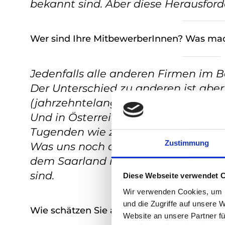
bekannt sind. Aber diese Herausfor
Wer sind Ihre MitbewerberInnen? Was mac
Jedenfalls alle anderen Firmen im 
Der Unterschied zu anderen ist aber 
(jahrzehntelange!) Erfahrung. Ich h
Und in Österreich würde ich sagen,
Tugenden wie zum Beispiel Genauig
Zustimmung
Was uns noch auszeichnet ist, dass 
dem Saarland im „Deutsche Holz- u
sind.
Diese Webseite verwendet 
Wir verwenden Cookies, um I
und die Zugriffe auf unsere 
Wie schätzen Sie allgemein die Lage Ihrer
Website an unsere Partner fü