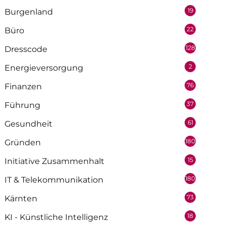
19
Burgenland
22
Büro
128
Dresscode
2
Energieversorgung
76
Finanzen
37
Führung
61
Gesundheit
180
Gründen
15
Initiative Zusammenhalt
180
IT & Telekommunikation
73
Kärnten
18
KI - Künstliche Intelligenz