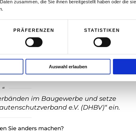
 Daten zusammen, die Sie ihnen bereitgestellt haben oder die s
n.
versprechend. Früher waren es
umso mehr. Dennoch kann man sich mit
mer durchsetzen. Die Lage in
PRÄFERENZEN
STATISTIKEN
g, da wir hier noch keine so große
hland. Aber ich bin hier um das zu
Auswahl erlauben
 Verbänden im Baugewerbe und setze
autenschutzverband e.V. (DHBV)“ ein.
en Sie anders machen?