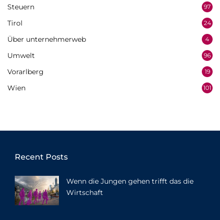
Steuern
97
Tirol
24
Über unternehmerweb
4
Umwelt
96
Vorarlberg
19
Wien
101
Recent Posts
Wenn die Jungen gehen trifft das die
Wirtschaft