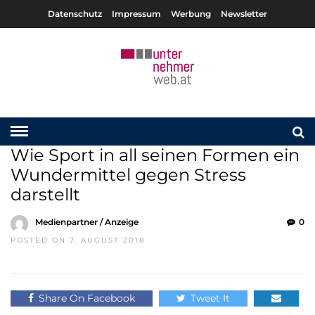
Datenschutz
Impressum
Werbung
Newsletter
Wie Sport in all seinen Formen ein
Wundermittel gegen Stress
darstellt
Medienpartner / Anzeige
0
POSTED ON 7. AUGUST 2018
Share On Facebook
Tweet It