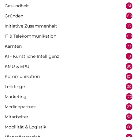
Gesundheit
61
Gründen
180
Initiative Zusammenhalt
15
IT & Telekommunikation
180
Kärnten
73
KI - Künstliche Intelligenz
18
KMU & EPU
80
Kommunikation
101
Lehrlinge
30
Marketing
170
Medienpartner
27
Mitarbeiter
52
Mobilität & Logistik
60
88