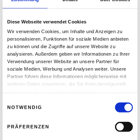
Diese Webseite verwendet Cookies
READ NEXT
Wir verwenden Cookies, um Inhalte und Anzeigen zu
NÖ Tourismus – Schwechat
personalisieren, Funktionen für soziale Medien anbieten
überholt Baden
zu können und die Zugriffe auf unsere Website zu
analysieren. Außerdem geben wir Informationen zu Ihrer
Verwendung unserer Website an unsere Partner für
soziale Medien, Werbung und Analysen weiter. Unsere
Partner führen diese Informationen möglicherweise mit
1 Comment
weiteren Daten zusammen, die Sie ihnen bereitgestellt
haben oder die sie im Rahmen Ihrer Nutzung der Dienste
gesammelt haben.
E
NOTWENDIG
i
n
Umzug Linz
10. April 2024 at 14:50
REPLY
w
PRÄFERENZEN
Regionalbahnen sind eine wichtige Säule für eine
i
klimaverträgliche Mobilität und bieten zahlreiche
l