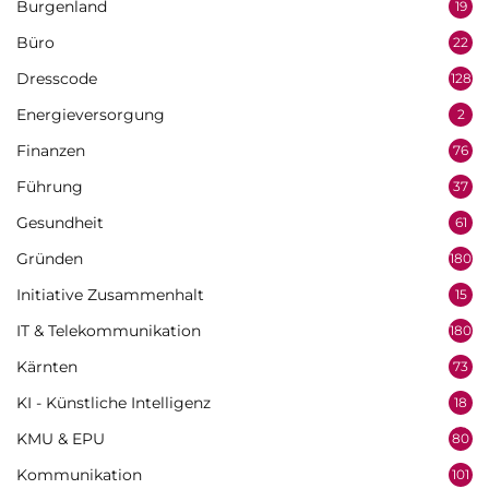
Burgenland
19
Büro
22
Dresscode
128
Energieversorgung
2
Finanzen
76
Führung
37
Gesundheit
61
Gründen
180
Initiative Zusammenhalt
15
IT & Telekommunikation
180
Kärnten
73
KI - Künstliche Intelligenz
18
KMU & EPU
80
Kommunikation
101