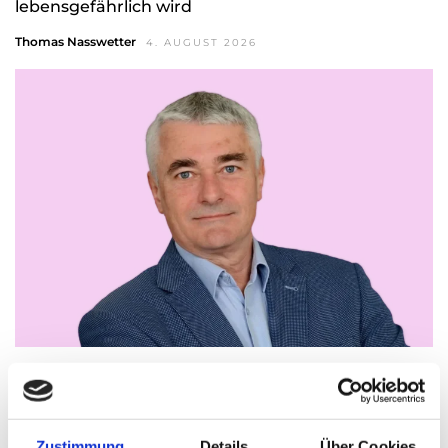
lebensgefährlich wird
Thomas Nasswetter
4. AUGUST 2026
Christian Hillinger – Als Freigeist die
Selbständigkeit immer schon fasziniert
Thomas Nasswetter
3. AUGUST 2026
Zustimmung
Details
Über Cookies