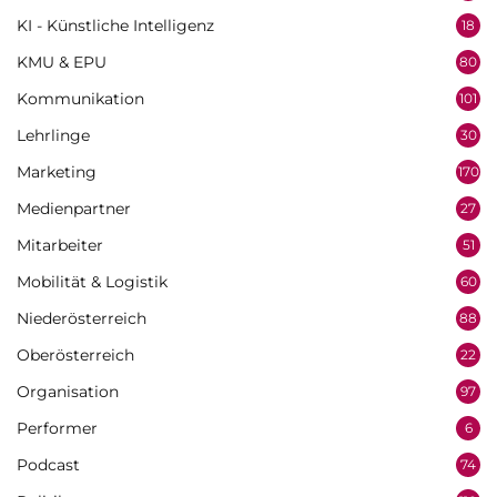
KI - Künstliche Intelligenz
18
KMU & EPU
80
Kommunikation
101
Lehrlinge
30
Marketing
170
Medienpartner
27
Mitarbeiter
51
Mobilität & Logistik
60
Niederösterreich
88
Oberösterreich
22
Organisation
97
Performer
6
Podcast
74