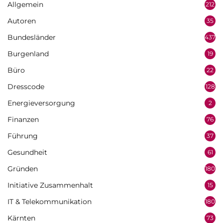
Allgemein
212
Autoren
35
Bundesländer
437
Burgenland
19
Büro
22
Dresscode
128
Energieversorgung
2
Finanzen
76
Führung
37
Gesundheit
61
Gründen
180
Initiative Zusammenhalt
15
IT & Telekommunikation
180
Kärnten
73