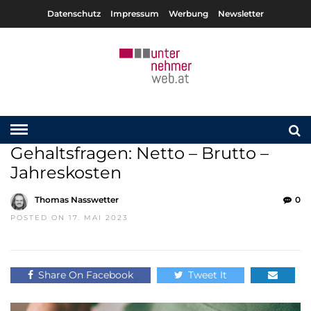
Datenschutz
Impressum
Werbung
Newsletter
Gehaltsfragen: Netto – Brutto –
Jahreskosten
Thomas Nasswetter
0
POSTED ON 17. MAI 2023
Share On Facebook
Tweet It