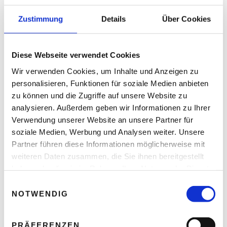
Ihre E-Mail-Adresse wird nicht veröffentlicht.
Erforderliche Felder sind mit * markiert.
Zustimmung
Details
Über Cookies
KOMMENTAR
*
Diese Webseite verwendet Cookies
Wir verwenden Cookies, um Inhalte und Anzeigen zu
personalisieren, Funktionen für soziale Medien anbieten
zu können und die Zugriffe auf unsere Website zu
analysieren. Außerdem geben wir Informationen zu Ihrer
Verwendung unserer Website an unsere Partner für
soziale Medien, Werbung und Analysen weiter. Unsere
Partner führen diese Informationen möglicherweise mit
weiteren Daten zusammen, die Sie ihnen bereitgestellt
NAME
*
haben oder die sie im Rahmen Ihrer Nutzung der Dienste
gesammelt haben.
E
NOTWENDIG
i
E-MAIL-ADRESSE
*
n
w
PRÄFERENZEN