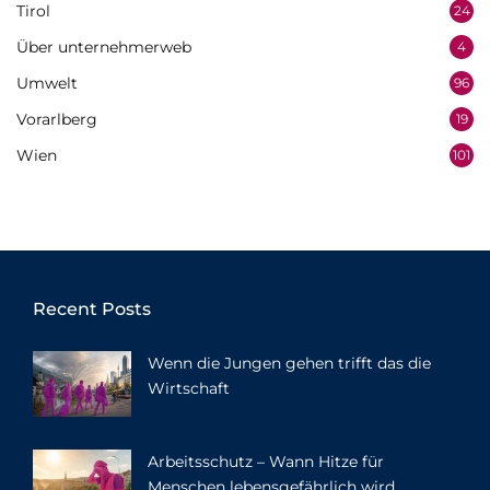
Tirol
24
Über unternehmerweb
4
Umwelt
96
Vorarlberg
19
Wien
101
Recent Posts
Wenn die Jungen gehen trifft das die
Wirtschaft
Arbeitsschutz – Wann Hitze für
Menschen lebensgefährlich wird