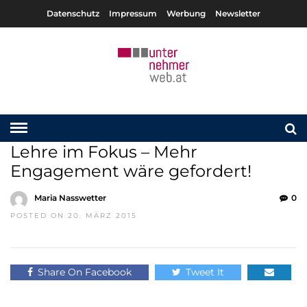
Datenschutz
Impressum
Werbung
Newsletter
Lehre im Fokus – Mehr
Engagement wäre gefordert!
Maria Nasswetter
0
POSTED ON 20. MÄRZ 2015
Share On Facebook
Tweet It