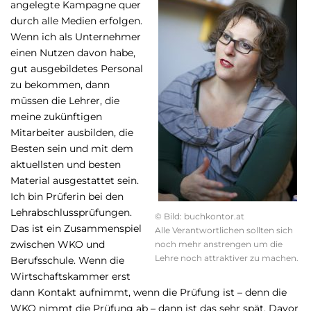
angelegte Kampagne quer
durch alle Medien erfolgen.
Wenn ich als Unternehmer
einen Nutzen davon habe,
gut ausgebildetes Personal
zu bekommen, dann
müssen die Lehrer, die
meine zukünftigen
Mitarbeiter ausbilden, die
Besten sein und mit dem
aktuellsten und besten
Material ausgestattet sein.
Ich bin Prüferin bei den
Lehrabschlussprüfungen.
© Bild: buchkontor.at
Das ist ein Zusammenspiel
Alle Verantwortlichen sollten sich
zwischen WKO und
noch mehr anstrengen um die
Lehre noch attraktiver zu machen.
Berufsschule. Wenn die
Wirtschaftskammer erst
dann Kontakt aufnimmt, wenn die Prüfung ist – denn die
WKO nimmt die Prüfung ab – dann ist das sehr spät. Davor