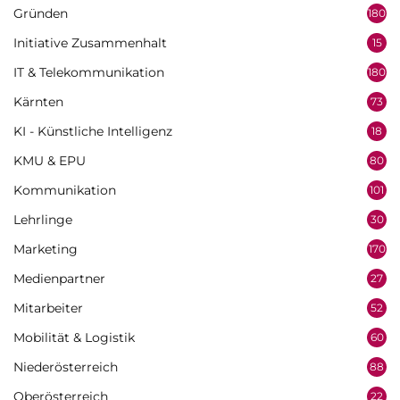
Gründen
180
Initiative Zusammenhalt
15
IT & Telekommunikation
180
Kärnten
73
KI - Künstliche Intelligenz
18
KMU & EPU
80
Kommunikation
101
Lehrlinge
30
Marketing
170
Medienpartner
27
Mitarbeiter
52
Mobilität & Logistik
60
Niederösterreich
88
Oberösterreich
22