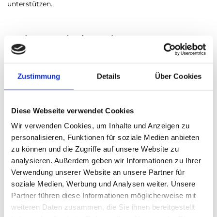
unterstützen.
Du hast auch eine Lehre zur
Buchhändlerin gemacht? Haben sich die
Anforderungen an die Lehrlinge
Zustimmung
Details
Über Cookies
verändert? Wenn ja, wie genau?
Ja, alleine durch das Internet und durch die
Diese Webseite verwendet Cookies
Konkurrenzsituation. Da hat sich im Handel sehr viel
Wir verwenden Cookies, um Inhalte und Anzeigen zu
verändert. Frequenz, Einkaufszentren, Onlinehandel,
personalisieren, Funktionen für soziale Medien anbieten
Kommunikation mit Kunden im Facebook; Wie gestalte ich
zu können und die Zugriffe auf unsere Website zu
einen Webshop, wie organisiert man gute Veranstaltungen,
analysieren. Außerdem geben wir Informationen zu Ihrer
wie bekomme man die Kunden ins Geschäft.
Verwendung unserer Website an unsere Partner für
Dieses Wissen muss vor Ort in der Praxis vermittelt werden
und sollte auch in den Berufsschulen adäquat und
soziale Medien, Werbung und Analysen weiter. Unsere
zeitgemäß gelehrt werden.
Partner führen diese Informationen möglicherweise mit
weiteren Daten zusammen, die Sie ihnen bereitgestellt