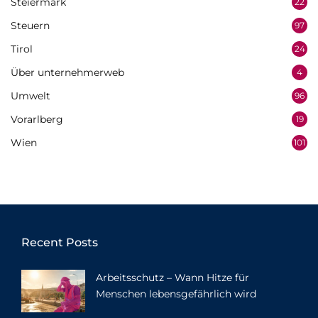
Steiermark
22
Steuern
97
Tirol
24
Über unternehmerweb
4
Umwelt
96
Vorarlberg
19
Wien
101
Recent Posts
Arbeitsschutz – Wann Hitze für
Menschen lebensgefährlich wird