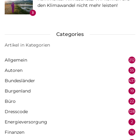
den Klimawandel nicht mehr leisten!
3
Categories
Artikel in Kategorien
Allgemein
212
Autoren
35
Bundesländer
437
Burgenland
19
Büro
22
Dresscode
128
Energieversorgung
2
Finanzen
76