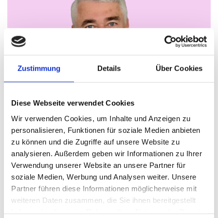
Zustimmung
Details
Über Cookies
Diese Webseite verwendet Cookies
Wir verwenden Cookies, um Inhalte und Anzeigen zu
Christian Hillinger – Als Freigeist die
personalisieren, Funktionen für soziale Medien anbieten
Selbständigkeit immer schon fasziniert
zu können und die Zugriffe auf unsere Website zu
Thomas Nasswetter
3. AUGUST 2026
analysieren. Außerdem geben wir Informationen zu Ihrer
Verwendung unserer Website an unsere Partner für
soziale Medien, Werbung und Analysen weiter. Unsere
Partner führen diese Informationen möglicherweise mit
weiteren Daten zusammen, die Sie ihnen bereitgestellt
READ NEXT
haben oder die sie im Rahmen Ihrer Nutzung der Dienste
Neue