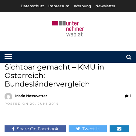
Datenschutz
Impressum
Werbung
Newsletter
Sichtbar gemacht – KMU in
Österreich:
Bundesländervergleich
Maria Nasswetter
1
POSTED ON 20. JUNI 2014
Share On Facebook
Tweet It