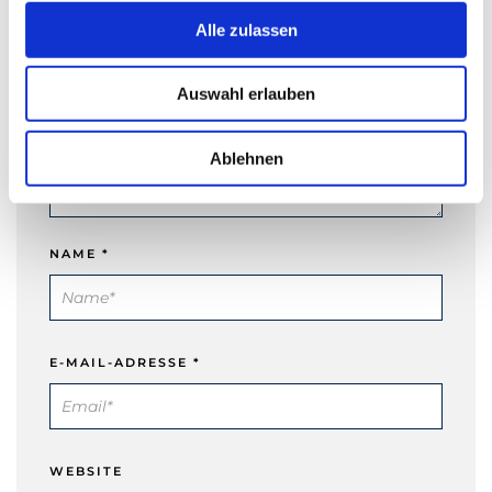
s
Alle zulassen
a
u
Auswahl erlauben
s
w
a
Ablehnen
h
l
NAME
*
E-MAIL-ADRESSE
*
WEBSITE