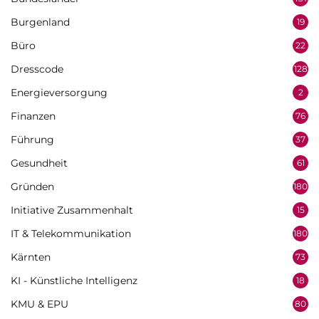
Burgenland
19
Büro
22
Dresscode
128
Energieversorgung
2
Finanzen
76
Führung
37
Gesundheit
61
Gründen
180
Initiative Zusammenhalt
15
IT & Telekommunikation
180
Kärnten
73
KI - Künstliche Intelligenz
18
KMU & EPU
80