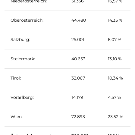
Niederösterreich:
51.336
16,57 %
Oberösterreich:
44.480
14,35 %
Salzburg:
25.001
8,07 %
Steiermark:
40.653
13,10 %
Tirol:
32.067
10,34 %
Vorarlberg:
14.179
4,57 %
Wien:
72.893
23,52 %