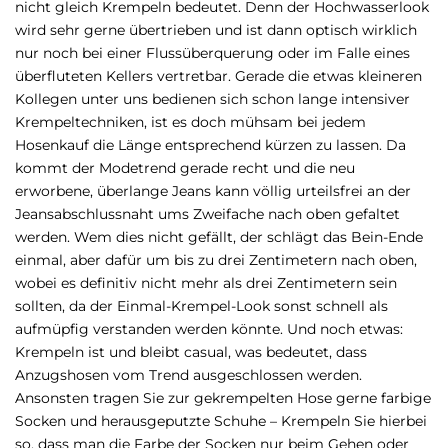
nicht gleich Krempeln bedeutet. Denn der Hochwasserlook
wird sehr gerne übertrieben und ist dann optisch wirklich
nur noch bei einer Flussüberquerung oder im Falle eines
überfluteten Kellers vertretbar. Gerade die etwas kleineren
Kollegen unter uns bedienen sich schon lange intensiver
Krempeltechniken, ist es doch mühsam bei jedem
Hosenkauf die Länge entsprechend kürzen zu lassen. Da
kommt der Modetrend gerade recht und die neu
erworbene, überlange Jeans kann völlig urteilsfrei an der
Jeansabschlussnaht ums Zweifache nach oben gefaltet
werden. Wem dies nicht gefällt, der schlägt das Bein-Ende
einmal, aber dafür um bis zu drei Zentimetern nach oben,
wobei es definitiv nicht mehr als drei Zentimetern sein
sollten, da der Einmal-Krempel-Look sonst schnell als
aufmüpfig verstanden werden könnte. Und noch etwas:
Krempeln ist und bleibt casual, was bedeutet, dass
Anzugshosen vom Trend ausgeschlossen werden.
Ansonsten tragen Sie zur gekrempelten Hose gerne farbige
Socken und herausgeputzte Schuhe – Krempeln Sie hierbei
so, dass man die Farbe der Socken nur beim Gehen oder