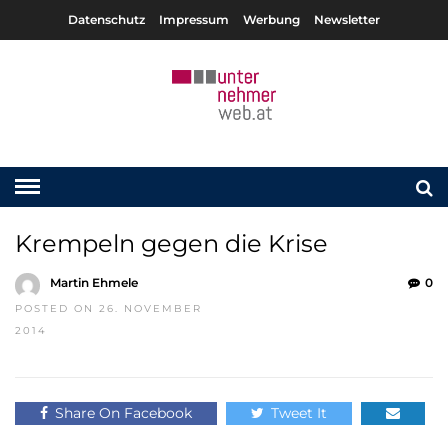
Datenschutz
Impressum
Werbung
Newsletter
Krempeln gegen die Krise
Martin Ehmele
0
POSTED ON 26. NOVEMBER
2014
Share On Facebook
Tweet It