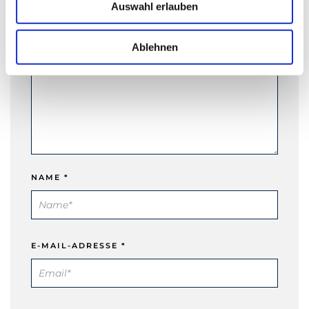
KOMMENTAR
*
Auswahl erlauben
s
w
a
Ablehnen
h
l
NAME
*
E-MAIL-ADRESSE
*