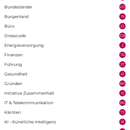
Bundesländer
437
Burgenland
19
Büro
22
Dresscode
128
Energieversorgung
2
Finanzen
76
Führung
37
Gesundheit
61
Gründen
180
Initiative Zusammenhalt
15
IT & Telekommunikation
180
Kärnten
73
KI - Künstliche Intelligenz
18