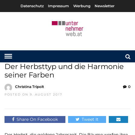
Datenschutz
Impressum
Werbung
Newsletter
Der Herbsttyp und die Harmonie
seiner Farben
Christina Tripolt
0
POSTED ON 9. AUGUST 2017
Share On Facebook
Tweet It
Der Herbst, die goldene Jahreszeit. Die Bäume werfen ihre