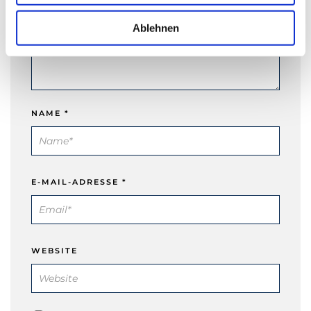
w
a
Ablehnen
h
l
NAME
*
E-MAIL-ADRESSE
*
WEBSITE