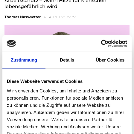
Arbeitsschutz – Wann Hitze für Menschen
lebensgefährlich wird
Thomas Nasswetter
4. AUGUST 2026
Zustimmung
Details
Über Cookies
Diese Webseite verwendet Cookies
Wir verwenden Cookies, um Inhalte und Anzeigen zu
personalisieren, Funktionen für soziale Medien anbieten
zu können und die Zugriffe auf unsere Website zu
analysieren. Außerdem geben wir Informationen zu Ihrer
Christian Hillinger – Als Freigeist die
Verwendung unserer Website an unsere Partner für
Selbständigkeit immer schon fasziniert
soziale Medien, Werbung und Analysen weiter. Unsere
Thomas Nasswetter
3. AUGUST 2026
Partner führen diese Informationen möglicherweise mit