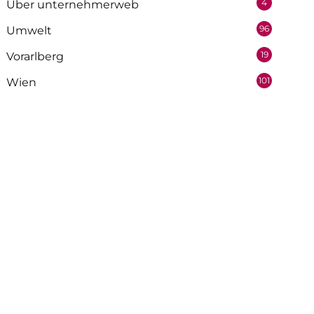
4
Über unternehmerweb
96
Umwelt
19
Vorarlberg
101
Wien