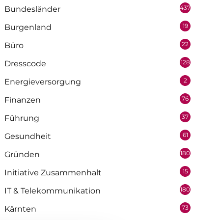
437
Bundesländer
19
Burgenland
22
Büro
128
Dresscode
2
Energieversorgung
76
Finanzen
37
Führung
61
Gesundheit
180
Gründen
15
Initiative Zusammenhalt
180
IT & Telekommunikation
73
Kärnten