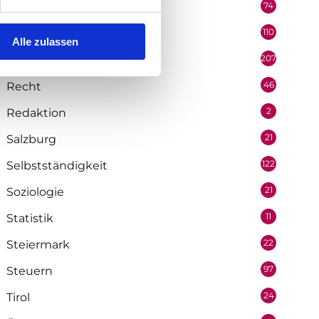
74
Podcast
110
Politik
Alle zulassen
207
Portrait
46
Recht
2
Redaktion
21
Salzburg
122
Selbstständigkeit
21
Soziologie
11
Statistik
22
Steiermark
97
Steuern
24
Tirol