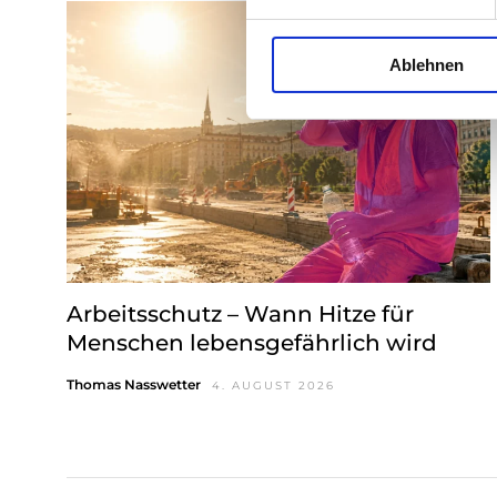
i
l
Ablehnen
l
i
g
u
n
g
s
a
u
s
Arbeitsschutz – Wann Hitze für
w
Menschen lebensgefährlich wird
a
h
Thomas Nasswetter
4. AUGUST 2026
l