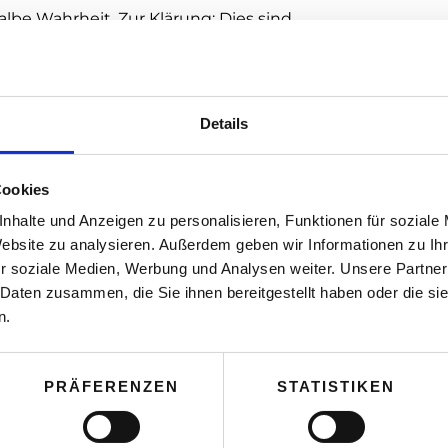
lbe Wahrheit. Zur Klärung: Dies sind
Haftungsübernahmen.
Details
nswert-Rechner.html
Cookies
nhalte und Anzeigen zu personalisieren, Funktionen für soziale
Website zu analysieren. Außerdem geben wir Informationen zu I
r soziale Medien, Werbung und Analysen weiter. Unsere Partner
 Daten zusammen, die Sie ihnen bereitgestellt haben oder die s
n.
PRÄFERENZEN
STATISTIKEN