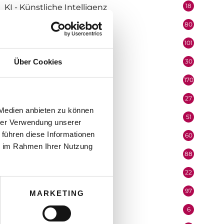
18
KI - Künstliche Intelligenz
80
KMU & EPU
101
Kommunikation
30
Über Cookies
Lehrlinge
170
Marketing
27
Medienpartner
 Medien anbieten zu können
51
Mitarbeiter
hrer Verwendung unserer
 führen diese Informationen
60
Mobilität & Logistik
ie im Rahmen Ihrer Nutzung
88
Niederösterreich
22
Oberösterreich
97
Organisation
MARKETING
6
Performer