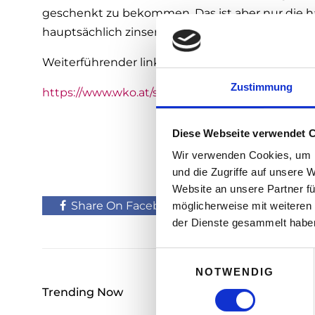
geschenkt zu bekommen. Das ist aber nur die ha
hauptsächlich zinsengünstige Darlehen bzw. 
Weiterführender link:
Zustimmung
https://www.wko.at/site/follow-me/Unternehme
Diese Webseite verwendet 
Wir verwenden Cookies, um I
und die Zugriffe auf unsere 
Website an unsere Partner fü
Share On Facebook
Tweet It
möglicherweise mit weiteren
der Dienste gesammelt habe
E
NOTWENDIG
i
n
Trending Now
w