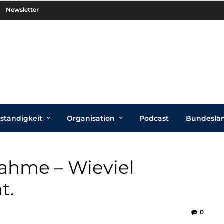
Newsletter
tständigkeit
Organisation
Podcast
Bundeslä
hme – Wieviel
t.
0