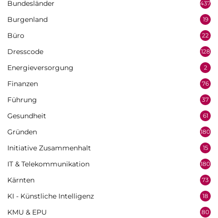
Bundesländer
437
Burgenland
19
Büro
22
Dresscode
128
Energieversorgung
2
Finanzen
76
Führung
37
Gesundheit
61
Gründen
180
Initiative Zusammenhalt
15
IT & Telekommunikation
180
Kärnten
73
KI - Künstliche Intelligenz
18
KMU & EPU
80