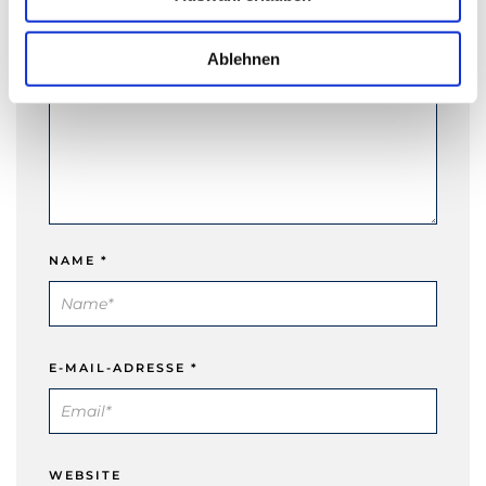
s
w
a
Ablehnen
h
l
NAME
*
E-MAIL-ADRESSE
*
WEBSITE