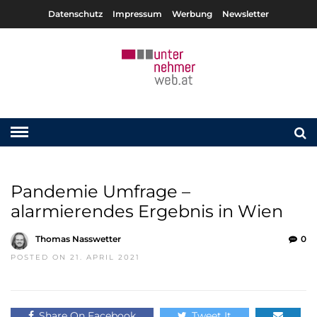
Datenschutz
Impressum
Werbung
Newsletter
Pandemie Umfrage –
alarmierendes Ergebnis in Wien
Thomas Nasswetter
0
POSTED ON 21. APRIL 2021
Share On Facebook
Tweet It