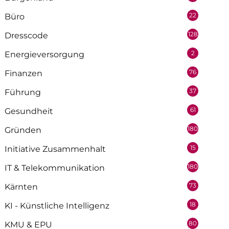
22
Büro
128
Dresscode
2
Energieversorgung
76
Finanzen
37
Führung
61
Gesundheit
180
Gründen
15
Initiative Zusammenhalt
180
IT & Telekommunikation
73
Kärnten
18
KI - Künstliche Intelligenz
80
KMU & EPU