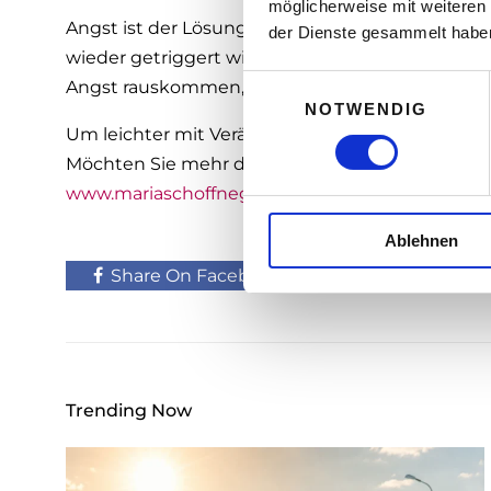
möglicherweise mit weiteren
Angst ist der Lösungskiller NR.1, der aber ger
der Dienste gesammelt habe
wieder getriggert wird. Je besser Sie damit umg
E
Angst rauskommen, desto schneller kommen Si
NOTWENDIG
i
Um leichter mit Veränderungen zurecht zu komme
n
w
Möchten Sie mehr darüber erfahren, dann besu
i
www.mariaschoffnegger.com
.
l
Ablehnen
l
i
Share On Facebook
Tweet It
g
u
n
g
s
Trending Now
a
u
s