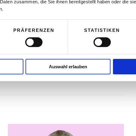
 Daten zusammen, die Sie ihnen bereitgestellt haben oder die s
ade bei unvorhersehbaren Veränderungen immer
n.
ehen können bzw. je schneller Sie wieder aus der
e an passende Lösungsmöglichkeiten.
PRÄFERENZEN
STATISTIKEN
n, habe ich das Albatros-Prinzip entwickelt.
chen Sie meine Webseite:
Auswahl erlauben