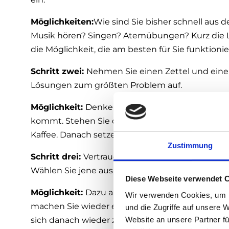
Möglichkeiten:
Wie sind Sie bisher schnell aus
Musik hören? Singen? Atemübungen? Kurz die L
die Möglichkeit, die am besten für Sie funktionie
Schritt zwei:
Nehmen Sie einen Zettel und einen
Lösungen zum größten Problem auf.
Möglichkeit:
Denken Sie nicht viel nach, sonder
kommt. Stehen Sie danach wieder auf und gehen 
Kaffee. Danach setzen Sie sich wieder zu den 
Zustimmung
Schritt drei:
Vertrauen Sie Ihrer Intuition, spüre
Wählen Sie jene aus, die sich für Sie am leichtest
Diese Webseite verwendet 
Möglichkeit:
Dazu am besten gleich die nächsten
Wir verwenden Cookies, um I
machen Sie wieder eine kurze Pause. Schnappen 
und die Zugriffe auf unsere 
Website an unsere Partner fü
sich danach wieder zu Ihrer Lösungsmöglichkeit.