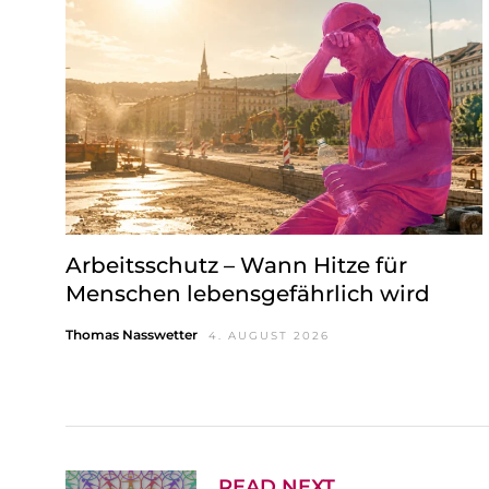
w
a
h
l
Arbeitsschutz – Wann Hitze für
Menschen lebensgefährlich wird
Thomas Nasswetter
4. AUGUST 2026
READ NEXT