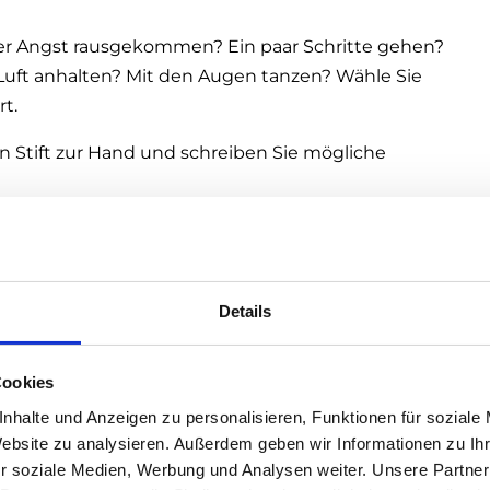
 der Angst rausgekommen? Ein paar Schritte gehen?
uft anhalten? Mit den Augen tanzen? Wähle Sie
rt.
 Stift zur Hand und schreiben Sie mögliche
n schreiben Sie einfach auf, was Ihnen in den Sinn
ein paar Schritte oder trinken Sie einen Tee oder
aufgeschriebenen Lösungsmöglichkeiten.
Details
n Sie bei jeder Lösungsmöglichkeit in sich hinein.
en anfühlt.
Cookies
 Schritte, die Ihnen einfallen, notieren. Danach
nhalte und Anzeigen zu personalisieren, Funktionen für soziale
Sie ein paar Minuten frische Luft und setzen Sie
Website zu analysieren. Außerdem geben wir Informationen zu I
r soziale Medien, Werbung und Analysen weiter. Unsere Partner
 Und was fällt Ihnen jetzt dazu ein?