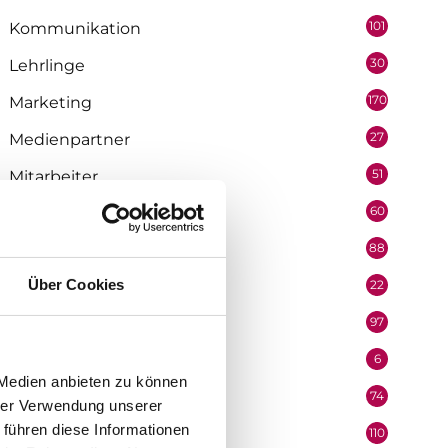
101
Kommunikation
30
Lehrlinge
170
Marketing
27
Medienpartner
51
Mitarbeiter
60
Mobilität & Logistik
88
Niederösterreich
Über Cookies
22
Oberösterreich
97
Organisation
6
Performer
 Medien anbieten zu können
74
Podcast
hrer Verwendung unserer
 führen diese Informationen
110
Politik