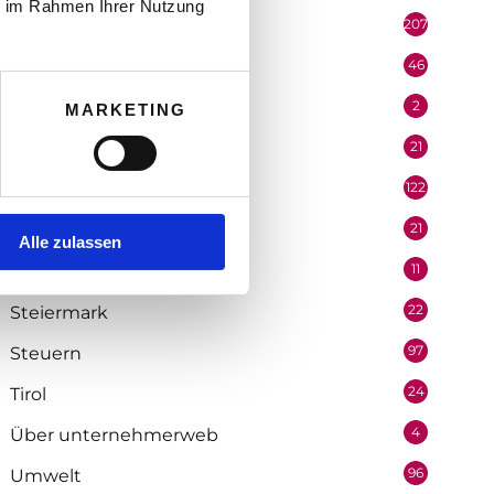
ie im Rahmen Ihrer Nutzung
207
Portrait
46
Recht
2
Redaktion
MARKETING
21
Salzburg
122
Selbstständigkeit
21
Soziologie
Alle zulassen
11
Statistik
22
Steiermark
97
Steuern
24
Tirol
4
Über unternehmerweb
96
Umwelt