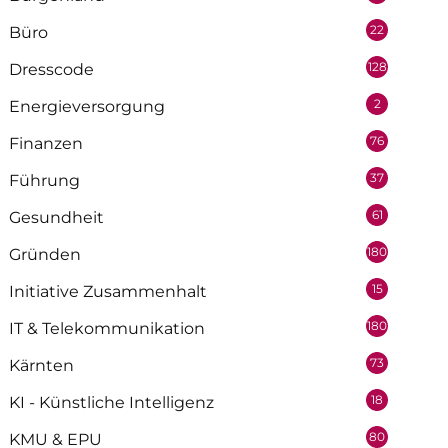
22
Büro
128
Dresscode
2
Energieversorgung
76
Finanzen
37
Führung
61
Gesundheit
180
Gründen
15
Initiative Zusammenhalt
180
IT & Telekommunikation
73
Kärnten
18
KI - Künstliche Intelligenz
80
KMU & EPU