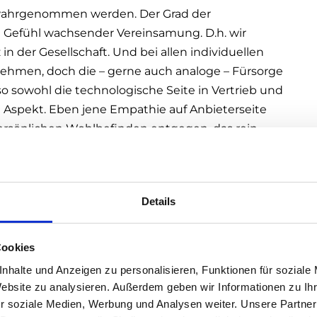
 wahrgenommen werden. Der Grad der
Gefühl wachsender Vereinsamung. D.h. wir
 in der Gesellschaft. Und bei allen individuellen
hrnehmen, doch die – gerne auch analoge – Fürsorge
 sowohl die technologische Seite in Vertrieb und
 Aspekt. Eben jene Empathie auf Anbieterseite
sönlichen Wohlbefinden entgegen, das rein
ar diese auch sein mögen, einfach nicht befriedigt
Details
tastrophen brechen über uns herein. Weit
ft, fühlen wir uns oft einsam, ausgeliefert und
Cookies
 als uns körperlich und geistig wohlfühlen. Dafür
nhalte und Anzeigen zu personalisieren, Funktionen für soziale
er ihren Kunden das Gefühl der Geborgenheit
Website zu analysieren. Außerdem geben wir Informationen zu I
– nicht nur bei den Produkten, vor allem im
r soziale Medien, Werbung und Analysen weiter. Unsere Partner