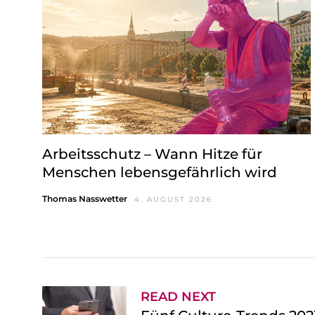
w
a
h
l
Arbeitsschutz – Wann Hitze für
Menschen lebensgefährlich wird
Thomas Nasswetter
4. AUGUST 2026
READ NEXT