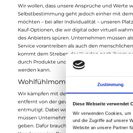
Wir wollen, dass unsere Ansprüche und Werte
Selbstbestimmung geht jedoch einher mit dem 
möchten – bei aller Individualität – unseren Platz
Kauf-Optionen, die wir digital oder virtuell wa
des Anbieters spüren. Unternehmen müssen also
Service vorantreiben als auch den menschlichen
kommt dem Streben der Kunden nach ihrem per
durch Produkte und Services, so individualisierb
werden kann.
Wohlfühlmomente
Zustimmung
Wir kämpfen mit den Umständen: Krisen und Ka
entfernt von der gewohnten Wohlstandsgesellscha
Diese Webseite verwendet 
entmutigt. Dabei wollen wir doch nichts anderes
Wir verwenden Cookies, um I
müssen Unternehmen in Zukunft sorgen, Anbiet
und die Zugriffe auf unsere 
geben. Dafür braucht es nachhaltige Strategien 
Website an unsere Partner fü