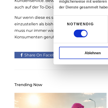
Kundenservice. Bewegung steht also nicht nur
möglicherweise mit weiteren
auch auf der To-Do-Liste der Unternehmen.
der Dienste gesammelt habe
Nur wenn diese es schaffen, sich noch schneller
E
einzustellen als bisher, gelingt die Service-Perfo
NOTWENDIG
i
n
muss nur immer wieder in das Bewusstsein von
w
Konsumenten gerufen werden.
i
l
Ablehnen
l
Share On Facebook
Tweet It
i
g
u
n
g
Trending Now
s
a
u
s