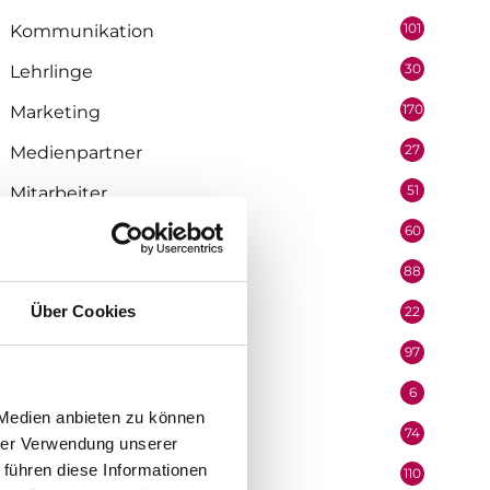
101
Kommunikation
30
Lehrlinge
170
Marketing
27
Medienpartner
51
Mitarbeiter
60
Mobilität & Logistik
88
Niederösterreich
Über Cookies
22
Oberösterreich
97
Organisation
6
Performer
 Medien anbieten zu können
74
Podcast
hrer Verwendung unserer
 führen diese Informationen
110
Politik