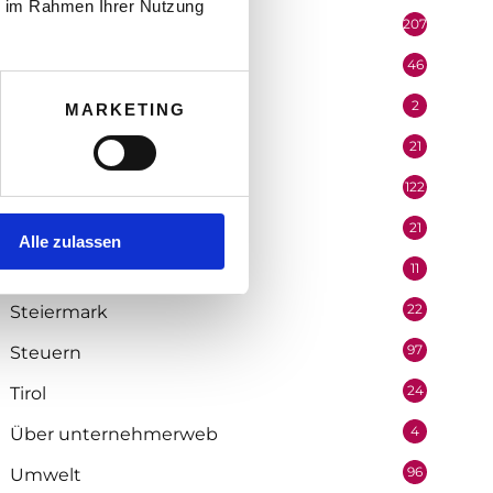
ie im Rahmen Ihrer Nutzung
207
Portrait
46
Recht
2
Redaktion
MARKETING
21
Salzburg
122
Selbstständigkeit
21
Soziologie
Alle zulassen
11
Statistik
22
Steiermark
97
Steuern
24
Tirol
4
Über unternehmerweb
96
Umwelt