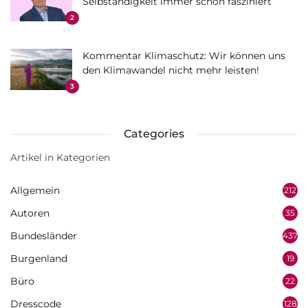
Selbständigkeit immer schon fasziniert
2
Kommentar Klimaschutz: Wir können uns
den Klimawandel nicht mehr leisten!
3
Categories
Artikel in Kategorien
Allgemein
212
Autoren
35
Bundesländer
437
Burgenland
19
Büro
22
Dresscode
128