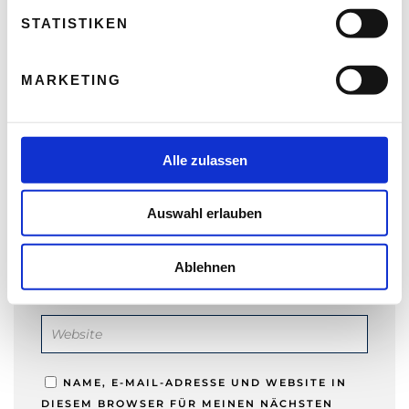
l
l
STATISTIKEN
i
g
MARKETING
u
n
NAME
*
g
s
Alle zulassen
a
u
E-MAIL-ADRESSE
*
Auswahl erlauben
s
w
a
Ablehnen
h
WEBSITE
l
NAME, E-MAIL-ADRESSE UND WEBSITE IN
DIESEM BROWSER FÜR MEINEN NÄCHSTEN