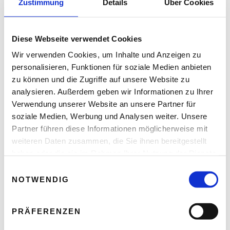
Zustimmung
Details
Über Cookies
READ NEXT
Diese Webseite verwendet Cookies
Künstliche Intelligenz als
Doping für die
Wir verwenden Cookies, um Inhalte und Anzeigen zu
Kapitalmärkte?
personalisieren, Funktionen für soziale Medien anbieten
zu können und die Zugriffe auf unsere Website zu
analysieren. Außerdem geben wir Informationen zu Ihrer
Verwendung unserer Website an unsere Partner für
Leave A Reply
soziale Medien, Werbung und Analysen weiter. Unsere
Partner führen diese Informationen möglicherweise mit
Ihre E-Mail-Adresse wird nicht veröffentlicht.
weiteren Daten zusammen, die Sie ihnen bereitgestellt
Erforderliche Felder sind mit * markiert.
haben oder die sie im Rahmen Ihrer Nutzung der Dienste
gesammelt haben.
KOMMENTAR
*
E
NOTWENDIG
i
n
w
PRÄFERENZEN
i