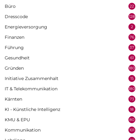
Büro
22
Dresscode
128
Energieversorgung
2
Finanzen
76
Führung
37
Gesundheit
61
Gründen
180
Initiative Zusammenhalt
15
IT & Telekommunikation
180
Kärnten
73
KI - Künstliche Intelligenz
18
KMU & EPU
80
Kommunikation
101