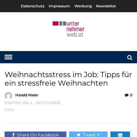
Datenschutz
Impressum
Werbung
Newsletter
Weihnachtsstress im Job: Tipps für
ein stressfreie Weihnachten
Harald Maier
0
POSTED ON 2. SEPTEMBER
2024
Share On Facebook
Tweet It