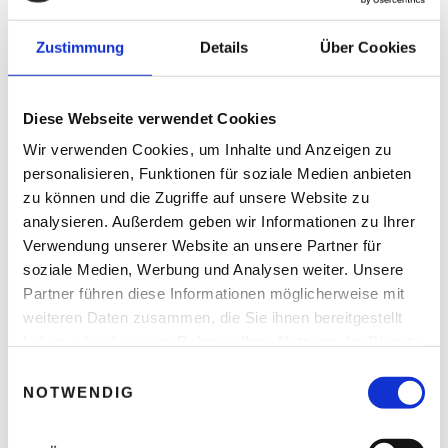
Zustimmung
Details
Über Cookies
Zu guter Letzt ist es wichtig, neben all den Tipps und
Diese Webseite verwendet Cookies
Hinweisen, die dazu beitragen stressfreier arbeiten zu
können, wenn die Weihnachtszeit ansonsten immer die
Wir verwenden Cookies, um Inhalte und Anzeigen zu
Kirsche auf dem Sahnehäubchen der Stresstorte war, den
personalisieren, Funktionen für soziale Medien anbieten
Fokus auf das Wesentliche nicht zu vergessen.
zu können und die Zugriffe auf unsere Website zu
analysieren. Außerdem geben wir Informationen zu Ihrer
Anstatt die Torte noch größer gestalten zu wollen, ist es
Verwendung unserer Website an unsere Partner für
wichtig, die Torte zu genießen. Die Weihnachtszeit ist eine
soziale Medien, Werbung und Analysen weiter. Unsere
erholsame Zeit, in der es nicht wichtig ist, mehr zu machen,
Partner führen diese Informationen möglicherweise mit
sondern herunterzufahren. Am besten wird diese Zeit als
weiteren Daten zusammen, die Sie ihnen bereitgestellt
Anlass genommen, auch im Rest des Jahres, die To-Do-
Liste auszumisten, zu
entschleunigen
und Prioritäten zu
haben oder die sie im Rahmen Ihrer Nutzung der Dienste
setzen.
gesammelt haben.
E
NOTWENDIG
i
n
w